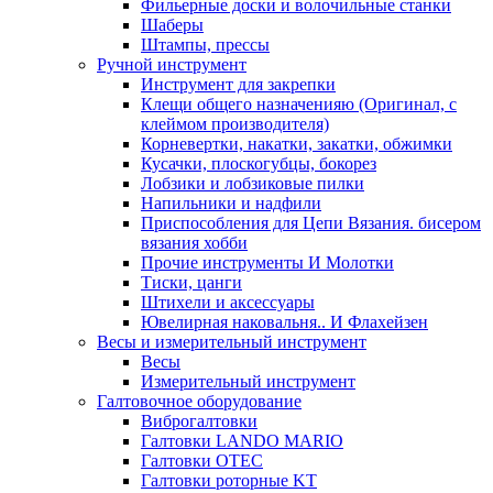
Фильерные доски и волочильные станки
Шаберы
Штампы, прессы
Ручной инструмент
Инструмент для закрепки
Клещи общего назначенияю (Оригинал, с
клеймом производителя)
Корневертки, накатки, закатки, обжимки
Кусачки, плоскогубцы, бокорез
Лобзики и лобзиковые пилки
Напильники и надфили
Приспособления для Цепи Вязания. бисером
вязания хобби
Прочие инструменты И Молотки
Тиски, цанги
Штихели и аксессуары
Ювелирная наковальня.. И Флахейзен
Весы и измерительный инструмент
Весы
Измерительный инструмент
Галтовочное оборудование
Виброгалтовки
Галтовки LANDO MARIO
Галтовки OTEC
Галтовки роторные KT