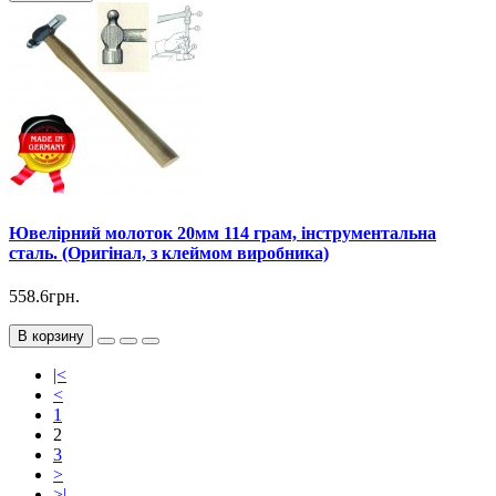
Ювелірний молоток 20мм 114 грам, інструментальна
сталь. (Оригінал, з клеймом виробника)
558.6грн.
В корзину
|<
<
1
2
3
>
>|