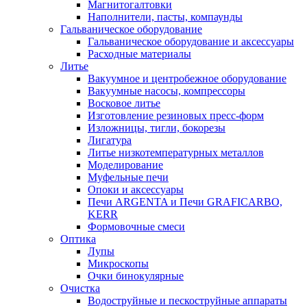
Магнитогалтовки
Наполнители, пасты, компаунды
Гальваническое оборудование
Гальваническое оборудование и аксессуары
Расходные материалы
Литье
Вакуумное и центробежное оборудование
Вакуумные насосы, компрессоры
Восковое литье
Изготовление резиновых пресс-форм
Изложницы, тигли, бокорезы
Лигатура
Литье низкотемпературных металлов
Моделирование
Муфельные печи
Опоки и аксессуары
Печи ARGENTA и Печи GRAFICARBO,
KERR
Формовочные смеси
Оптика
Лупы
Микроскопы
Очки бинокулярные
Очистка
Водоструйные и пескоструйные аппараты