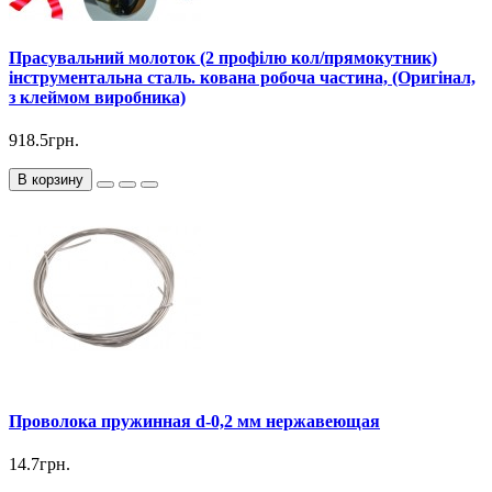
Прасувальний молоток (2 профілю кол/прямокутник)
інструментальна сталь. кована робоча частина, (Оригінал,
з клеймом виробника)
918.5грн.
В корзину
Проволока пружинная d-0,2 мм нержавеющая
14.7грн.