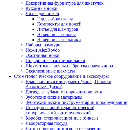
Декоративная фурнитура для шкатулок
Кухонные ножи
Литье для ножей
Гарды -больстеры
Комплекты для ножей
Литье для шампуров
Навершия - головы
Навершия - тыльники
Наборы шампуров
Ножи AlexRovdo
Охотничьи ножи
Подарочные охотничьи чарки
Шахматные фигуры из бронзы и мельхиора
Эксклюзивные шахматы
Стоматологическое оборудование и аксессуары
Вращающийся инструмент (Боры, Головки
Алмазные, Диски)
Догляд за зубами та порожниною рота
Зуботехнические материалы
Зуботехнический инструментарий и оборудование
Инструментарий терапевтический,
хирургический, ортопедический
Коробки стерилизационные (биксы)
Лабораторная посуда
Лотки общемедицинского назначения