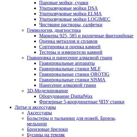
Паровые мойки, сушки
Ультразвуковые мойки DSA
Ультразвуковые мойки ELMA
Ультразвуковые мойки LOGIMEC
Чистящие растворы, салфетки
Геммология, диагностика
Маркеры 925, 585 и различные фантазийные
Оценка металлов и сплавов
Сортировка и оценка камней
Тестеры и измерители камней
Гравировка и нанесение алмазной грани
Гравировальные аппараты
Гравировальные станки MLF
Гравировальные станки OROTIG
Гравировальные станки SISMA
Нанесение алмазной грани
3D-Моделирование
Оборудование DigitalWax
Фрезерные 5-координатные ЧПУ станки
Литье и аксессуары
Аксессуары
Больстеры и тыльники для ножей. Бронза,
мельхиор
Бронзовые брелоки
Бусины на темляк