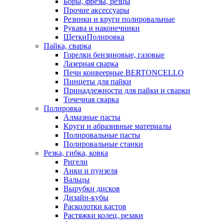
Боры, фрезы, резцы
Прочие аксессуары
Резинки и круги полировальные
Рукава и наконечники
ЩеткиПолировка
Пайка, сварка
Горелки бензиновые, газовые
Лазерная сварка
Печи конвеерные BERTONCELLO
Пинцеты для пайки
Принадлежности для пайки и сварки
Точечная сварка
Полировка
Алмазные пасты
Круги и абразивные материалы
Полировальные пасты
Полировальные станки
Резка, гибка, ковка
Ригели
Анки и пунзеля
Вальцы
Вырубки дисков
Дизайн-кубы
Расколотки кастов
Растяжки колец, резаки