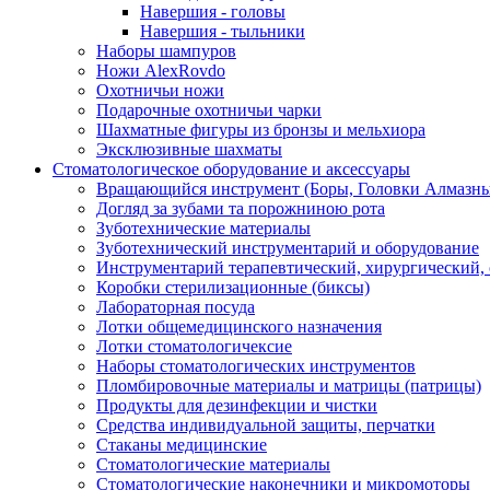
Навершия - головы
Навершия - тыльники
Наборы шампуров
Ножи AlexRovdo
Охотничьи ножи
Подарочные охотничьи чарки
Шахматные фигуры из бронзы и мельхиора
Эксклюзивные шахматы
Стоматологическое оборудование и аксессуары
Вращающийся инструмент (Боры, Головки Алмазны
Догляд за зубами та порожниною рота
Зуботехнические материалы
Зуботехнический инструментарий и оборудование
Инструментарий терапевтический, хирургический,
Коробки стерилизационные (биксы)
Лабораторная посуда
Лотки общемедицинского назначения
Лотки стоматологичексие
Наборы стоматологических инструментов
Пломбировочные материалы и матрицы (патрицы)
Продукты для дезинфекции и чистки
Средства индивидуальной защиты, перчатки
Стаканы медицинские
Стоматологические материалы
Стоматологические наконечники и микромоторы