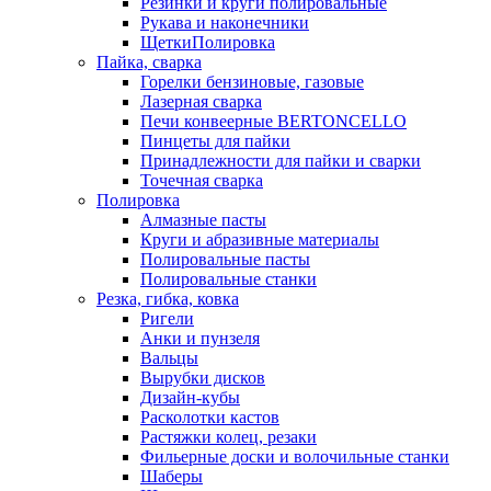
Резинки и круги полировальные
Рукава и наконечники
ЩеткиПолировка
Пайка, сварка
Горелки бензиновые, газовые
Лазерная сварка
Печи конвеерные BERTONCELLO
Пинцеты для пайки
Принадлежности для пайки и сварки
Точечная сварка
Полировка
Алмазные пасты
Круги и абразивные материалы
Полировальные пасты
Полировальные станки
Резка, гибка, ковка
Ригели
Анки и пунзеля
Вальцы
Вырубки дисков
Дизайн-кубы
Расколотки кастов
Растяжки колец, резаки
Фильерные доски и волочильные станки
Шаберы