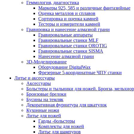
Геммология, диагностика
Маркеры 925, 585 и различные фантазийные
Оценка металлов и сплавов
Сортировка и оценка камней
Тестеры и измерители камней
Гравировка и нанесение алмазной грани
Гравировальные аппараты
Гравировальные станки MLF
Гравировальные станки OROTIG
Гравировальные станки SISMA
Нанесение алмазной грани
3D-Моделирование
Оборудование DigitalWax
Фрезерные 5-координатные ЧПУ станки
Литье и аксессуары
Аксессуары
Больстеры и тыльники для ножей. Бронза, мельхиор
Бронзовые брелоки
Бусины на темляк
Декоративная фурнитура для шкатулок
Кухонные ножи
Литье для ножей
Гарды -больстеры
Комплекты для ножей
Литье для шампуров