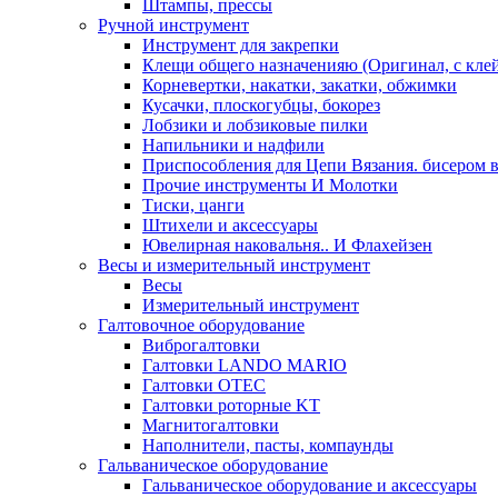
Штампы, прессы
Ручной инструмент
Инструмент для закрепки
Клещи общего назначенияю (Оригинал, с кле
Корневертки, накатки, закатки, обжимки
Кусачки, плоскогубцы, бокорез
Лобзики и лобзиковые пилки
Напильники и надфили
Приспособления для Цепи Вязания. бисером в
Прочие инструменты И Молотки
Тиски, цанги
Штихели и аксессуары
Ювелирная наковальня.. И Флахейзен
Весы и измерительный инструмент
Весы
Измерительный инструмент
Галтовочное оборудование
Виброгалтовки
Галтовки LANDO MARIO
Галтовки OTEC
Галтовки роторные KT
Магнитогалтовки
Наполнители, пасты, компаунды
Гальваническое оборудование
Гальваническое оборудование и аксессуары