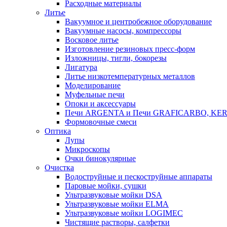
Расходные материалы
Литье
Вакуумное и центробежное оборудование
Вакуумные насосы, компрессоры
Восковое литье
Изготовление резиновых пресс-форм
Изложницы, тигли, бокорезы
Лигатура
Литье низкотемпературных металлов
Моделирование
Муфельные печи
Опоки и аксессуары
Печи ARGENTA и Печи GRAFICARBO, KE
Формовочные смеси
Оптика
Лупы
Микроскопы
Очки бинокулярные
Очистка
Водоструйные и пескоструйные аппараты
Паровые мойки, сушки
Ультразвуковые мойки DSA
Ультразвуковые мойки ELMA
Ультразвуковые мойки LOGIMEC
Чистящие растворы, салфетки