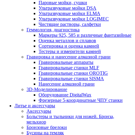
Паровые мойки, сушки
Ультразвуковые мойки DSA
Ультразвуковые мойки ELMA
Ультразвуковые мойки LOGIMEC
Чистящие растворы, салфетки
Геммология, диагностика
Маркеры 925, 585 и различные фантазийные
Оценка металлов и сплавов
Сортировка и оценка камней
Тестеры и измерители камней
Гравировка и нанесение алмазной грани
Гравировальные аппараты
Гравировальные станки MLF
Гравировальные станки OROTIG
Гравировальные станки SISMA
Нанесение алмазной грани
3D-Моделирование
Оборудование DigitalWax
Фрезерные 5-координатные ЧПУ станки
Литье и аксессуары
Аксессуары
Больстеры и тыльники для ножей. Бронза,
мельхиор
Бронзовые брелоки
Бусины на темляк