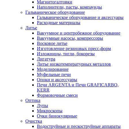
Магнитогалтовки
Наполнители, пасты, компаунды
Гальваническое оборудование
Гальваническое оборудование и аксессуары
Расходные материалы
Литье
Вакуумное и центробежное оборудование
Вакуумные насосы, компрессоры
Восковое литье
Изготовление резиновых пресс-форм
Изложницы, тигли, бокорезы
Лигатура
Литье низкотемпературных металлов
Моделирование
Муфельные печи
Опоки и аксессуары
Печи ARGENTA и Печи GRAFICARBO,
KERR
Формовочные смеси
Оптика
Лупы
Микроскопы
Очки бинокулярные
Очистка
Водоструйные и пескоструйные аппараты