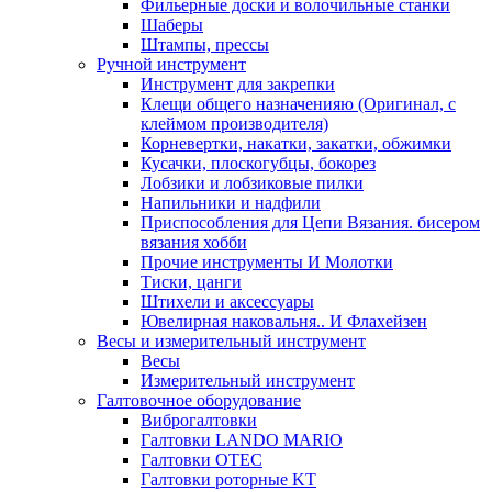
Фильерные доски и волочильные станки
Шаберы
Штампы, прессы
Ручной инструмент
Инструмент для закрепки
Клещи общего назначенияю (Оригинал, с
клеймом производителя)
Корневертки, накатки, закатки, обжимки
Кусачки, плоскогубцы, бокорез
Лобзики и лобзиковые пилки
Напильники и надфили
Приспособления для Цепи Вязания. бисером
вязания хобби
Прочие инструменты И Молотки
Тиски, цанги
Штихели и аксессуары
Ювелирная наковальня.. И Флахейзен
Весы и измерительный инструмент
Весы
Измерительный инструмент
Галтовочное оборудование
Виброгалтовки
Галтовки LANDO MARIO
Галтовки OTEC
Галтовки роторные KT