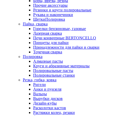
Боры, фрезы, резцы
Прочие аксессуары
Резинки и круги полировальные
Рукава и наконечники
ЩеткиПолировка
Пайка, сварка
Горелки бензиновые, газовые
Лазерная сварка
Печи конвеерные BERTONCELLO
Пинцеты для пайки
Принадлежности для пайки и сварки
Точечная сварка
Полировка
Алмазные пасты
Круги и абразивные материалы
Полировальные пасты
Полировальные станки
Резка, гибка, ковка
Ригели
Анки и пунзеля
Вальцы
Вырубки дисков
Дизайн-кубы
Расколотки кастов
Растяжки колец, резаки