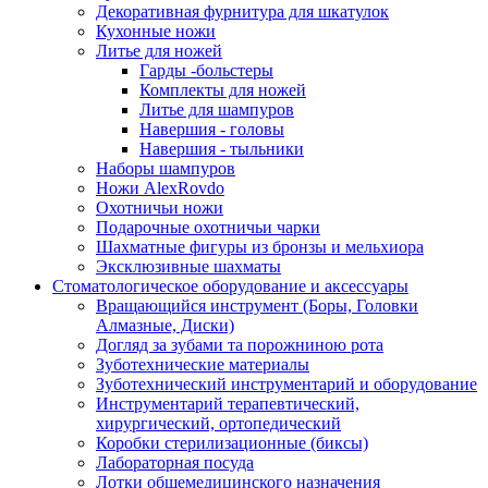
Декоративная фурнитура для шкатулок
Кухонные ножи
Литье для ножей
Гарды -больстеры
Комплекты для ножей
Литье для шампуров
Навершия - головы
Навершия - тыльники
Наборы шампуров
Ножи AlexRovdo
Охотничьи ножи
Подарочные охотничьи чарки
Шахматные фигуры из бронзы и мельхиора
Эксклюзивные шахматы
Стоматологическое оборудование и аксессуары
Вращающийся инструмент (Боры, Головки
Алмазные, Диски)
Догляд за зубами та порожниною рота
Зуботехнические материалы
Зуботехнический инструментарий и оборудование
Инструментарий терапевтический,
хирургический, ортопедический
Коробки стерилизационные (биксы)
Лабораторная посуда
Лотки общемедицинского назначения