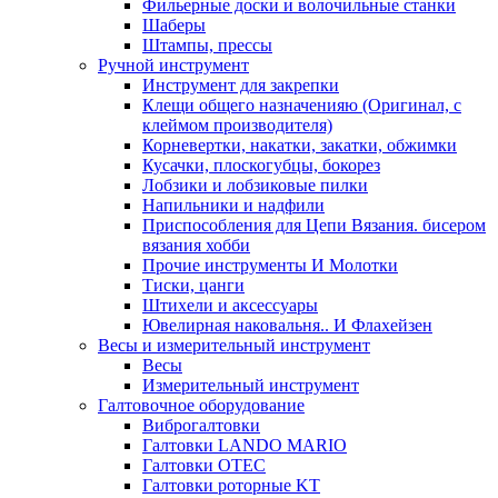
Фильерные доски и волочильные станки
Шаберы
Штампы, прессы
Ручной инструмент
Инструмент для закрепки
Клещи общего назначенияю (Оригинал, с
клеймом производителя)
Корневертки, накатки, закатки, обжимки
Кусачки, плоскогубцы, бокорез
Лобзики и лобзиковые пилки
Напильники и надфили
Приспособления для Цепи Вязания. бисером
вязания хобби
Прочие инструменты И Молотки
Тиски, цанги
Штихели и аксессуары
Ювелирная наковальня.. И Флахейзен
Весы и измерительный инструмент
Весы
Измерительный инструмент
Галтовочное оборудование
Виброгалтовки
Галтовки LANDO MARIO
Галтовки OTEC
Галтовки роторные KT