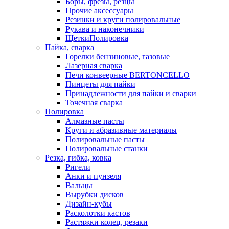
Боры, фрезы, резцы
Прочие аксессуары
Резинки и круги полировальные
Рукава и наконечники
ЩеткиПолировка
Пайка, сварка
Горелки бензиновые, газовые
Лазерная сварка
Печи конвеерные BERTONCELLO
Пинцеты для пайки
Принадлежности для пайки и сварки
Точечная сварка
Полировка
Алмазные пасты
Круги и абразивные материалы
Полировальные пасты
Полировальные станки
Резка, гибка, ковка
Ригели
Анки и пунзеля
Вальцы
Вырубки дисков
Дизайн-кубы
Расколотки кастов
Растяжки колец, резаки