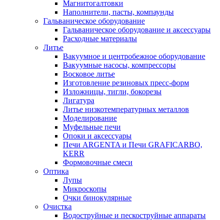
Магнитогалтовки
Наполнители, пасты, компаунды
Гальваническое оборудование
Гальваническое оборудование и аксессуары
Расходные материалы
Литье
Вакуумное и центробежное оборудование
Вакуумные насосы, компрессоры
Восковое литье
Изготовление резиновых пресс-форм
Изложницы, тигли, бокорезы
Лигатура
Литье низкотемпературных металлов
Моделирование
Муфельные печи
Опоки и аксессуары
Печи ARGENTA и Печи GRAFICARBO,
KERR
Формовочные смеси
Оптика
Лупы
Микроскопы
Очки бинокулярные
Очистка
Водоструйные и пескоструйные аппараты