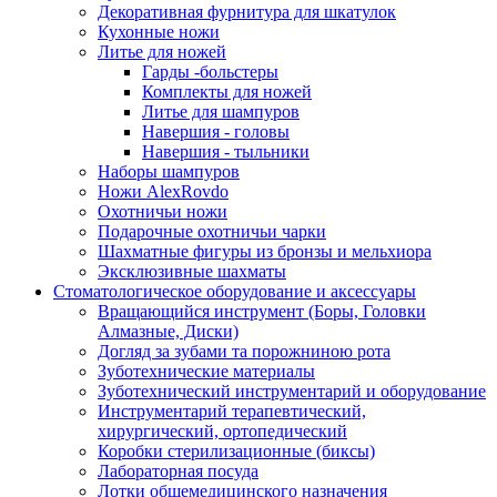
Декоративная фурнитура для шкатулок
Кухонные ножи
Литье для ножей
Гарды -больстеры
Комплекты для ножей
Литье для шампуров
Навершия - головы
Навершия - тыльники
Наборы шампуров
Ножи AlexRovdo
Охотничьи ножи
Подарочные охотничьи чарки
Шахматные фигуры из бронзы и мельхиора
Эксклюзивные шахматы
Стоматологическое оборудование и аксессуары
Вращающийся инструмент (Боры, Головки
Алмазные, Диски)
Догляд за зубами та порожниною рота
Зуботехнические материалы
Зуботехнический инструментарий и оборудование
Инструментарий терапевтический,
хирургический, ортопедический
Коробки стерилизационные (биксы)
Лабораторная посуда
Лотки общемедицинского назначения