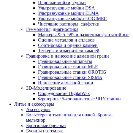
Паровые мойки, сушки
Ультразвуковые мойки DSA
Ультразвуковые мойки ELMA
Ультразвуковые мойки LOGIMEC
Чистящие растворы, салфетки
Геммология, диагностика
Маркеры 925, 585 и различные фантазийные
Оценка металлов и сплавов
Сортировка и оценка камней
Тестеры и измерители камней
Гравировка и нанесение алмазной грани
Гравировальные аппараты
Гравировальные станки MLF
Гравировальные станки OROTIG
Гравировальные станки SISMA
Нанесение алмазной грани
3D-Моделирование
Оборудование DigitalWax
Фрезерные 5-координатные ЧПУ станки
Литье и аксессуары
Аксессуары
Больстеры и тыльники для ножей. Бронза,
мельхиор
Бронзовые брелоки
Бусины на темляк