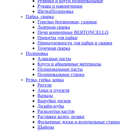
Резинки и круги полировальные
Рукава и наконечники
ЩеткиПолировка
Пайка, сварка
Горелки бензиновые, газовые
Лазерная сварка
Печи конвеерные BERTONCELLO
Пинцеты для пайки
Принадлежности для пайки и сварки
Точечная сварка
Полировка
Алмазные пасты
Круги и абразивные материалы
Полировальные пасты
Полировальные станки
Резка, гибка, ковка
Ригели
Анки и пунзеля
Вальцы
Вырубки дисков
Дизайн-кубы
Расколотки кастов
Растяжки колец, резаки
Фильерные доски и волочильные станки
Шаберы