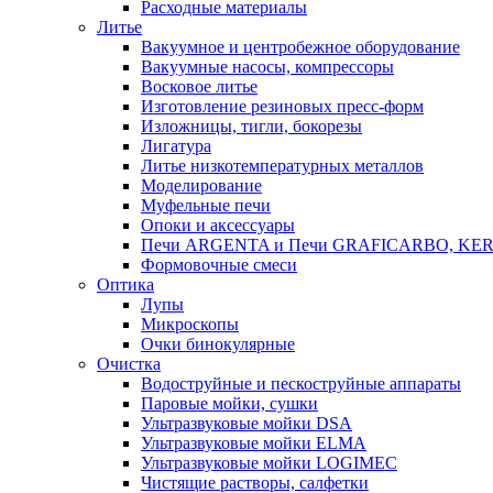
Расходные материалы
Литье
Вакуумное и центробежное оборудование
Вакуумные насосы, компрессоры
Восковое литье
Изготовление резиновых пресс-форм
Изложницы, тигли, бокорезы
Лигатура
Литье низкотемпературных металлов
Моделирование
Муфельные печи
Опоки и аксессуары
Печи ARGENTA и Печи GRAFICARBO, KE
Формовочные смеси
Оптика
Лупы
Микроскопы
Очки бинокулярные
Очистка
Водоструйные и пескоструйные аппараты
Паровые мойки, сушки
Ультразвуковые мойки DSA
Ультразвуковые мойки ELMA
Ультразвуковые мойки LOGIMEC
Чистящие растворы, салфетки