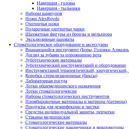
Навершия - головы
Навершия - тыльники
Наборы шампуров
Ножи AlexRovdo
Охотничьи ножи
Подарочные охотничьи чарки
Шахматные фигуры из бронзы и мельхиора
Эксклюзивные шахматы
Стоматологическое оборудование и аксессуары
Вращающийся инструмент (Боры, Головки Алмазны
Догляд за зубами та порожниною рота
Зуботехнические материалы
Зуботехнический инструментарий и оборудование
Инструментарий терапевтический, хирургический,
Коробки стерилизационные (биксы)
Лабораторная посуда
Лотки общемедицинского назначения
Лотки стоматологичексие
Наборы стоматологических инструментов
Пломбировочные материалы и матрицы (патрицы)
Продукты для дезинфекции и чистки
Средства индивидуальной защиты, перчатки
Стаканы медицинские
Стоматологические материалы
Стоматологические наконечники и микромоторы