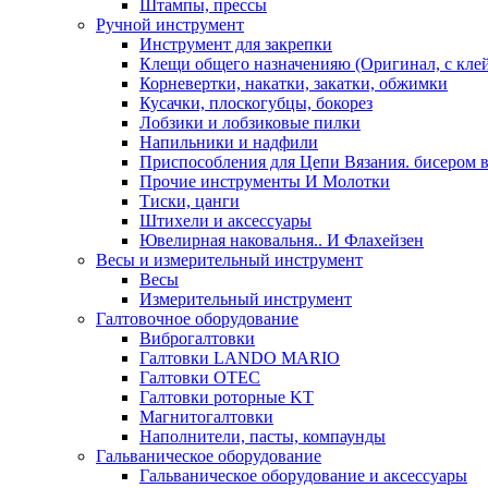
Штампы, прессы
Ручной инструмент
Инструмент для закрепки
Клещи общего назначенияю (Оригинал, с кле
Корневертки, накатки, закатки, обжимки
Кусачки, плоскогубцы, бокорез
Лобзики и лобзиковые пилки
Напильники и надфили
Приспособления для Цепи Вязания. бисером в
Прочие инструменты И Молотки
Тиски, цанги
Штихели и аксессуары
Ювелирная наковальня.. И Флахейзен
Весы и измерительный инструмент
Весы
Измерительный инструмент
Галтовочное оборудование
Виброгалтовки
Галтовки LANDO MARIO
Галтовки OTEC
Галтовки роторные KT
Магнитогалтовки
Наполнители, пасты, компаунды
Гальваническое оборудование
Гальваническое оборудование и аксессуары