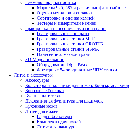
Геммология, диагностика
Маркеры 925, 585 и различные фантазийные
Оценка металлов и сплавов
Сортировка и оценка камней
Тестеры и измерители камней
Гравировка и нанесение алмазной грани
Гравировальные аппараты
Гравировальные станки MLF
Гравировальные станки OROTIG
Гравировальные станки SISMA
Нанесение алмазной грани
3D-Моделирование
Оборудование DigitalWax
Фрезерные 5-координатные ЧПУ станки
Литье и аксессуары
Аксессуары
Больстеры и тыльники для ножей. Бронза, мельхиор
Бронзовые брелоки
Бусины на темляк
Декоративная фурнитура для шкатулок
Кухонные ножи
Литье для ножей
Гарды -больстеры
Комплекты для ножей
Литье для шампуров