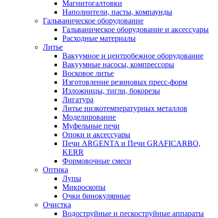
Магнитогалтовки
Наполнители, пасты, компаунды
Гальваническое оборудование
Гальваническое оборудование и аксессуары
Расходные материалы
Литье
Вакуумное и центробежное оборудование
Вакуумные насосы, компрессоры
Восковое литье
Изготовление резиновых пресс-форм
Изложницы, тигли, бокорезы
Лигатура
Литье низкотемпературных металлов
Моделирование
Муфельные печи
Опоки и аксессуары
Печи ARGENTA и Печи GRAFICARBO,
KERR
Формовочные смеси
Оптика
Лупы
Микроскопы
Очки бинокулярные
Очистка
Водоструйные и пескоструйные аппараты