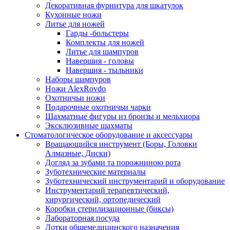
Декоративная фурнитура для шкатулок
Кухонные ножи
Литье для ножей
Гарды -больстеры
Комплекты для ножей
Литье для шампуров
Навершия - головы
Навершия - тыльники
Наборы шампуров
Ножи AlexRovdo
Охотничьи ножи
Подарочные охотничьи чарки
Шахматные фигуры из бронзы и мельхиора
Эксклюзивные шахматы
Стоматологическое оборудование и аксессуары
Вращающийся инструмент (Боры, Головки
Алмазные, Диски)
Догляд за зубами та порожниною рота
Зуботехнические материалы
Зуботехнический инструментарий и оборудование
Инструментарий терапевтический,
хирургический, ортопедический
Коробки стерилизационные (биксы)
Лабораторная посуда
Лотки общемедицинского назначения