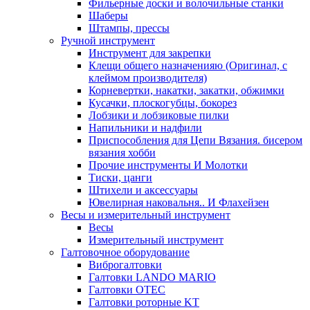
Фильерные доски и волочильные станки
Шаберы
Штампы, прессы
Ручной инструмент
Инструмент для закрепки
Клещи общего назначенияю (Оригинал, с
клеймом производителя)
Корневертки, накатки, закатки, обжимки
Кусачки, плоскогубцы, бокорез
Лобзики и лобзиковые пилки
Напильники и надфили
Приспособления для Цепи Вязания. бисером
вязания хобби
Прочие инструменты И Молотки
Тиски, цанги
Штихели и аксессуары
Ювелирная наковальня.. И Флахейзен
Весы и измерительный инструмент
Весы
Измерительный инструмент
Галтовочное оборудование
Виброгалтовки
Галтовки LANDO MARIO
Галтовки OTEC
Галтовки роторные KT