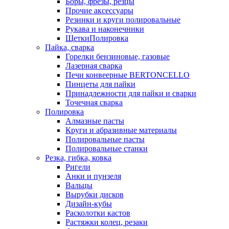
Боры, фрезы, резцы
Прочие аксессуары
Резинки и круги полировальные
Рукава и наконечники
ЩеткиПолировка
Пайка, сварка
Горелки бензиновые, газовые
Лазерная сварка
Печи конвеерные BERTONCELLO
Пинцеты для пайки
Принадлежности для пайки и сварки
Точечная сварка
Полировка
Алмазные пасты
Круги и абразивные материалы
Полировальные пасты
Полировальные станки
Резка, гибка, ковка
Ригели
Анки и пунзеля
Вальцы
Вырубки дисков
Дизайн-кубы
Расколотки кастов
Растяжки колец, резаки