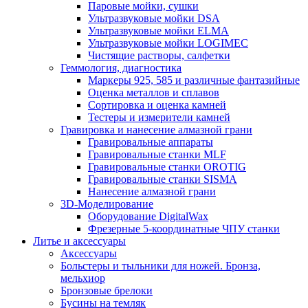
Паровые мойки, сушки
Ультразвуковые мойки DSA
Ультразвуковые мойки ELMA
Ультразвуковые мойки LOGIMEC
Чистящие растворы, салфетки
Геммология, диагностика
Маркеры 925, 585 и различные фантазийные
Оценка металлов и сплавов
Сортировка и оценка камней
Тестеры и измерители камней
Гравировка и нанесение алмазной грани
Гравировальные аппараты
Гравировальные станки MLF
Гравировальные станки OROTIG
Гравировальные станки SISMA
Нанесение алмазной грани
3D-Моделирование
Оборудование DigitalWax
Фрезерные 5-координатные ЧПУ станки
Литье и аксессуары
Аксессуары
Больстеры и тыльники для ножей. Бронза,
мельхиор
Бронзовые брелоки
Бусины на темляк