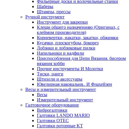
Фильерные доски и волочильные станки
Шаберы
Штампы, прессы
Ручной инструмент
Инструмент для закрепки
Клещи общего назначенияю (Оригинал, с
клеймом производителя)
Корневертки, накатки, закатки, обжимки
Кусачки, плоскогубцы, бокорез
Лобзики и лобзиковые пилки
Напильники и надфили
Приспособления для Цепи Вязания. бисером
вязания хобби
Прочие инструменты И Молотки
Тиски, цанги
Штихели и аксессуары
Ювелирная наковальня.. И Флахейзен
Весы и измерительный инструмент
Весы
Измерительный инструмент
Галтовочное оборудование
Виброгалтовки
Галтовки LANDO MARIO
Галтовки OTEC
Галтовки роторные KT