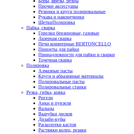
Боры, фрезы, резцы
Прочие аксессуары
Резинки и круги полировальные
Рукава и наконечники
ЩеткиПолировка
Пайка, сварка
Горелки бензиновые, газовые
Лазерная сварка
Печи конвеерные BERTONCELLO
Пинцеты для пайки
Принадлежности для пайки и сварки
Точечная сварка
Полировка
Алмазные пасты
Круги и абразивные материалы
Полировальные пасты
Полировальные станки
Резка, гибка, ковка
Ригели
Анки и пунзеля
Вальцы
Вырубки дисков
Дизайн-кубы
Расколотки кастов
Растяжки колец, резаки