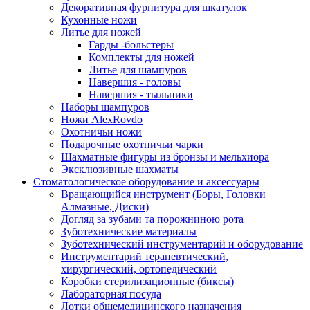
Декоративная фурнитура для шкатулок
Кухонные ножи
Литье для ножей
Гарды -больстеры
Комплекты для ножей
Литье для шампуров
Навершия - головы
Навершия - тыльники
Наборы шампуров
Ножи AlexRovdo
Охотничьи ножи
Подарочные охотничьи чарки
Шахматные фигуры из бронзы и мельхиора
Эксклюзивные шахматы
Стоматологическое оборудование и аксессуары
Вращающийся инструмент (Боры, Головки
Алмазные, Диски)
Догляд за зубами та порожниною рота
Зуботехнические материалы
Зуботехнический инструментарий и оборудование
Инструментарий терапевтический,
хирургический, ортопедический
Коробки стерилизационные (биксы)
Лабораторная посуда
Лотки общемедицинского назначения