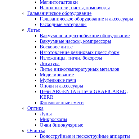
Магнитогалтовки
Наполнители, пасты, компаунды
Гальваническое оборудование
Гальваническое оборудование и аксессуары
Расходные материалы
Литье
Вакуумное и центробежное оборудование
Вакуумные насосы, компрессоры
Восковое литье
Изготовление резиновых пресс-форм
Изложницы, тигли, бокорезы
Лигатура
Литье низкотемпературных металлов
Моделирование
Муфельные печи
Опоки и аксессуары
Печи ARGENTA и Печи GRAFICARBO,
KERR
Формовочные смеси
Оптика
Лупы
Микроскопы
Очки бинокулярные
Очистка
Водоструйные и пескоструйные аппараты