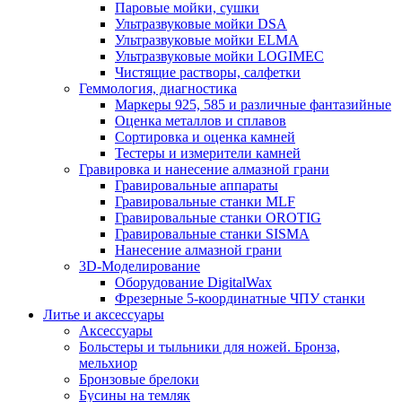
Паровые мойки, сушки
Ультразвуковые мойки DSA
Ультразвуковые мойки ELMA
Ультразвуковые мойки LOGIMEC
Чистящие растворы, салфетки
Геммология, диагностика
Маркеры 925, 585 и различные фантазийные
Оценка металлов и сплавов
Сортировка и оценка камней
Тестеры и измерители камней
Гравировка и нанесение алмазной грани
Гравировальные аппараты
Гравировальные станки MLF
Гравировальные станки OROTIG
Гравировальные станки SISMA
Нанесение алмазной грани
3D-Моделирование
Оборудование DigitalWax
Фрезерные 5-координатные ЧПУ станки
Литье и аксессуары
Аксессуары
Больстеры и тыльники для ножей. Бронза,
мельхиор
Бронзовые брелоки
Бусины на темляк