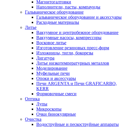
Магнитогалтовки
Наполнители, пасты, компаунды
Гальваническое оборудование
Гальваническое оборудование и аксессуары
Расходные материалы
Литье
Вакуумное и центробежное оборудование
Вакуумные насосы, компрессоры
Восковое литье
Изготовление резиновых пресс-форм
Изложницы, тигли, бокорезы
Лигатура
Литье низкотемпературных металлов
Моделирование
Муфельные печи
Опоки и аксессуары
Печи ARGENTA и Печи GRAFICARBO,
KERR
Формовочные смеси
Оптика
Лупы
Микроскопы
Очки бинокулярные
Очистка
Водоструйные и пескоструйные аппараты