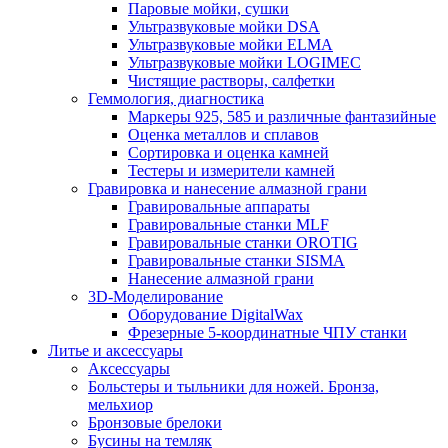
Паровые мойки, сушки
Ультразвуковые мойки DSA
Ультразвуковые мойки ELMA
Ультразвуковые мойки LOGIMEC
Чистящие растворы, салфетки
Геммология, диагностика
Маркеры 925, 585 и различные фантазийные
Оценка металлов и сплавов
Сортировка и оценка камней
Тестеры и измерители камней
Гравировка и нанесение алмазной грани
Гравировальные аппараты
Гравировальные станки MLF
Гравировальные станки OROTIG
Гравировальные станки SISMA
Нанесение алмазной грани
3D-Моделирование
Оборудование DigitalWax
Фрезерные 5-координатные ЧПУ станки
Литье и аксессуары
Аксессуары
Больстеры и тыльники для ножей. Бронза,
мельхиор
Бронзовые брелоки
Бусины на темляк