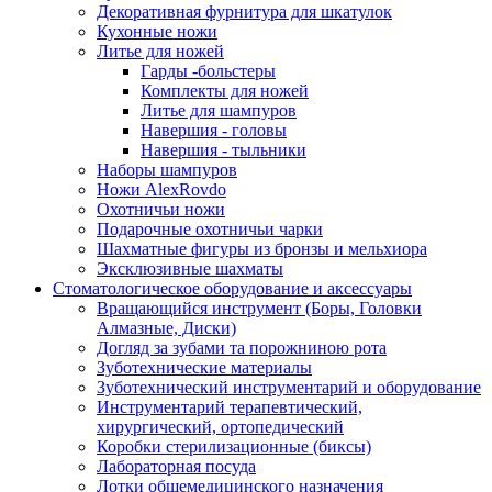
Декоративная фурнитура для шкатулок
Кухонные ножи
Литье для ножей
Гарды -больстеры
Комплекты для ножей
Литье для шампуров
Навершия - головы
Навершия - тыльники
Наборы шампуров
Ножи AlexRovdo
Охотничьи ножи
Подарочные охотничьи чарки
Шахматные фигуры из бронзы и мельхиора
Эксклюзивные шахматы
Стоматологическое оборудование и аксессуары
Вращающийся инструмент (Боры, Головки
Алмазные, Диски)
Догляд за зубами та порожниною рота
Зуботехнические материалы
Зуботехнический инструментарий и оборудование
Инструментарий терапевтический,
хирургический, ортопедический
Коробки стерилизационные (биксы)
Лабораторная посуда
Лотки общемедицинского назначения