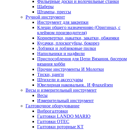
Фильерные доски и волочильные станки
Шаберы
Штампы, прессы
Ручной инструмент
Инструмент для закрепки
Клещи общего назначенияю (Оригинал, с
клеймом производителя)
Корневертки, накатки, закатки, обжимки
Кусачки, плоскогубцы, бокорез
Лобзики и лобзиковые пилки
Напильники и надфили
Приспособления для Цепи Вязания. бисером
вязания хобби
Прочие инструменты И Молотки
Тиски, цанги
Штихели и аксессуары
Ювелирная наковальня.. И Флахейзен
Весы и измерительный инструмент
Весы
Измерительный инструмент
Галтовочное оборудование
Виброгалтовки
Галтовки LANDO MARIO
Галтовки OTEC
Галтовки роторные KT