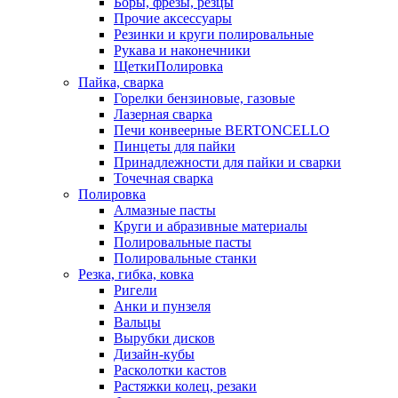
Боры, фрезы, резцы
Прочие аксессуары
Резинки и круги полировальные
Рукава и наконечники
ЩеткиПолировка
Пайка, сварка
Горелки бензиновые, газовые
Лазерная сварка
Печи конвеерные BERTONCELLO
Пинцеты для пайки
Принадлежности для пайки и сварки
Точечная сварка
Полировка
Алмазные пасты
Круги и абразивные материалы
Полировальные пасты
Полировальные станки
Резка, гибка, ковка
Ригели
Анки и пунзеля
Вальцы
Вырубки дисков
Дизайн-кубы
Расколотки кастов
Растяжки колец, резаки