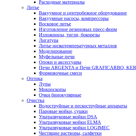
Расходные материалы
Литье
Вакуумное и центробежное оборудование
Вакуумные насосы, компрессоры
Восковое литье
Изготовление резиновых пресс-форм
Изложницы, тигли, бокорезы
Лигатура
Литье низкотемпературных металлов
Моделирование
Муфельные печи
Опоки и аксессуары
Печи ARGENTA и Печи GRAFICARBO, KE
Формовочные смеси
Оптика
Лупы
Микроскопы
Очки бинокулярные
Очистка
Водоструйные и пескоструйные аппараты
Паровые мойки, сушки
Ультразвуковые мойки DSA
Ультразвуковые мойки ELMA
Ультразвуковые мойки LOGIMEC
Чистящие растворы, салфетки