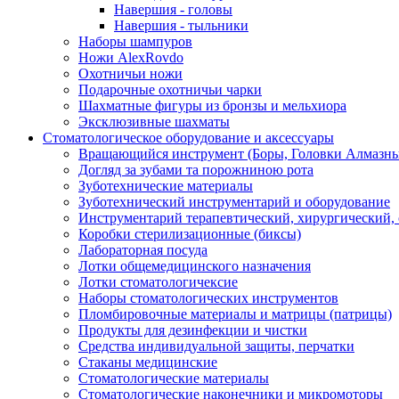
Навершия - головы
Навершия - тыльники
Наборы шампуров
Ножи AlexRovdo
Охотничьи ножи
Подарочные охотничьи чарки
Шахматные фигуры из бронзы и мельхиора
Эксклюзивные шахматы
Стоматологическое оборудование и аксессуары
Вращающийся инструмент (Боры, Головки Алмазны
Догляд за зубами та порожниною рота
Зуботехнические материалы
Зуботехнический инструментарий и оборудование
Инструментарий терапевтический, хирургический,
Коробки стерилизационные (биксы)
Лабораторная посуда
Лотки общемедицинского назначения
Лотки стоматологичексие
Наборы стоматологических инструментов
Пломбировочные материалы и матрицы (патрицы)
Продукты для дезинфекции и чистки
Средства индивидуальной защиты, перчатки
Стаканы медицинские
Стоматологические материалы
Стоматологические наконечники и микромоторы