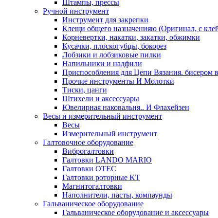
Штампы, прессы
Ручной инструмент
Инструмент для закрепки
Клещи общего назначенияю (Оригинал, с кле
Корневертки, накатки, закатки, обжимки
Кусачки, плоскогубцы, бокорез
Лобзики и лобзиковые пилки
Напильники и надфили
Приспособления для Цепи Вязания. бисером в
Прочие инструменты И Молотки
Тиски, цанги
Штихели и аксессуары
Ювелирная наковальня.. И Флахейзен
Весы и измерительный инструмент
Весы
Измерительный инструмент
Галтовочное оборудование
Виброгалтовки
Галтовки LANDO MARIO
Галтовки OTEC
Галтовки роторные KT
Магнитогалтовки
Наполнители, пасты, компаунды
Гальваническое оборудование
Гальваническое оборудование и аксессуары