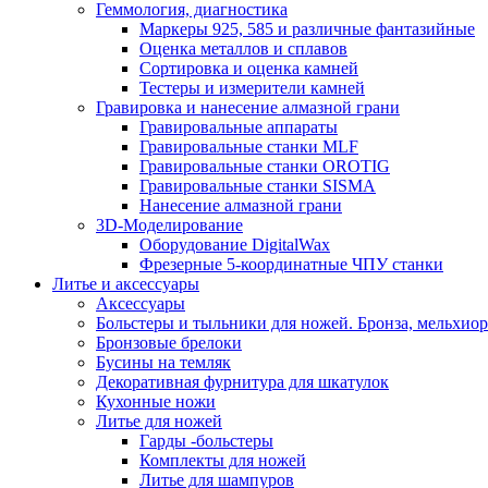
Геммология, диагностика
Маркеры 925, 585 и различные фантазийные
Оценка металлов и сплавов
Сортировка и оценка камней
Тестеры и измерители камней
Гравировка и нанесение алмазной грани
Гравировальные аппараты
Гравировальные станки MLF
Гравировальные станки OROTIG
Гравировальные станки SISMA
Нанесение алмазной грани
3D-Моделирование
Оборудование DigitalWax
Фрезерные 5-координатные ЧПУ станки
Литье и аксессуары
Аксессуары
Больстеры и тыльники для ножей. Бронза, мельхиор
Бронзовые брелоки
Бусины на темляк
Декоративная фурнитура для шкатулок
Кухонные ножи
Литье для ножей
Гарды -больстеры
Комплекты для ножей
Литье для шампуров