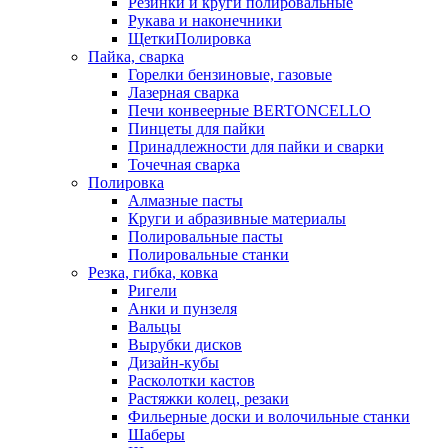
Резинки и круги полировальные
Рукава и наконечники
ЩеткиПолировка
Пайка, сварка
Горелки бензиновые, газовые
Лазерная сварка
Печи конвеерные BERTONCELLO
Пинцеты для пайки
Принадлежности для пайки и сварки
Точечная сварка
Полировка
Алмазные пасты
Круги и абразивные материалы
Полировальные пасты
Полировальные станки
Резка, гибка, ковка
Ригели
Анки и пунзеля
Вальцы
Вырубки дисков
Дизайн-кубы
Расколотки кастов
Растяжки колец, резаки
Фильерные доски и волочильные станки
Шаберы