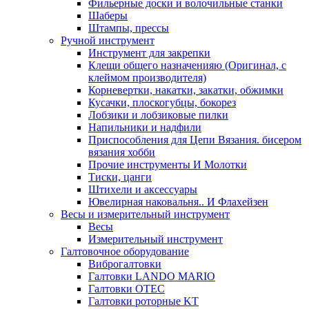
Фильерные доски и волочильные станки
Шаберы
Штампы, прессы
Ручной инструмент
Инструмент для закрепки
Клещи общего назначенияю (Оригинал, с
клеймом производителя)
Корневертки, накатки, закатки, обжимки
Кусачки, плоскогубцы, бокорез
Лобзики и лобзиковые пилки
Напильники и надфили
Приспособления для Цепи Вязания. бисером
вязания хобби
Прочие инструменты И Молотки
Тиски, цанги
Штихели и аксессуары
Ювелирная наковальня.. И Флахейзен
Весы и измерительный инструмент
Весы
Измерительный инструмент
Галтовочное оборудование
Виброгалтовки
Галтовки LANDO MARIO
Галтовки OTEC
Галтовки роторные KT