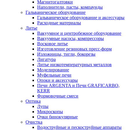
Магнитогалтовки
Наполнители, пасты, компаунды
Гальваническое оборудование
Гальваническое оборудование и аксессуары
Расходные материалы
Литье
Вакуумное и центробежное оборудование
Вакуумные насосы, компрессоры
Восковое литье
Изготовление резиновых пресс-форм
Изложницы, тигли, бокорезы
Лигатура
Литье низкотемпературных металлов
Моделирование
Муфельные печи
Опоки и аксессуары
Печи ARGENTA и Печи GRAFICARBO,
KERR
Формовочные смеси
Оптика
Лупы
Микроскопы
Очки бинокулярные
Очистка
Водоструйные и пескоструйные аппараты