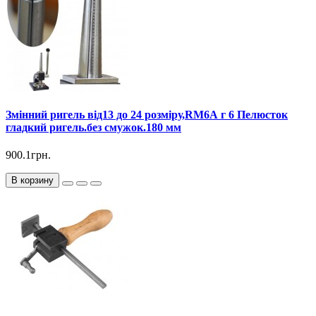
Змінний ригель від13 до 24 розміру,RM6А г 6 Пелюсток
гладкий ригель.без смужок.180 мм
900.1грн.
В корзину