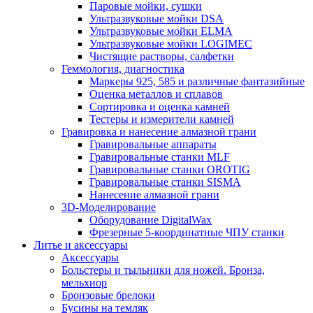
Паровые мойки, сушки
Ультразвуковые мойки DSA
Ультразвуковые мойки ELMA
Ультразвуковые мойки LOGIMEC
Чистящие растворы, салфетки
Геммология, диагностика
Маркеры 925, 585 и различные фантазийные
Оценка металлов и сплавов
Сортировка и оценка камней
Тестеры и измерители камней
Гравировка и нанесение алмазной грани
Гравировальные аппараты
Гравировальные станки MLF
Гравировальные станки OROTIG
Гравировальные станки SISMA
Нанесение алмазной грани
3D-Моделирование
Оборудование DigitalWax
Фрезерные 5-координатные ЧПУ станки
Литье и аксессуары
Аксессуары
Больстеры и тыльники для ножей. Бронза,
мельхиор
Бронзовые брелоки
Бусины на темляк