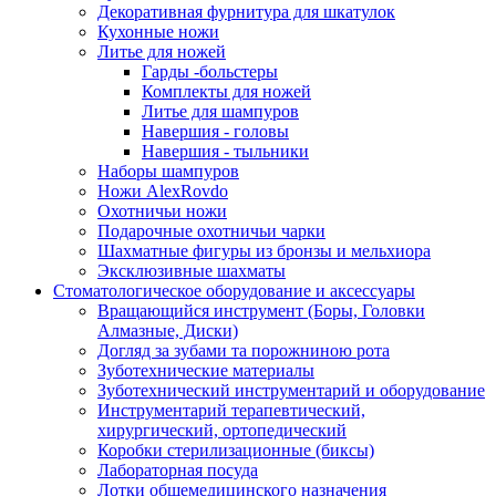
Декоративная фурнитура для шкатулок
Кухонные ножи
Литье для ножей
Гарды -больстеры
Комплекты для ножей
Литье для шампуров
Навершия - головы
Навершия - тыльники
Наборы шампуров
Ножи AlexRovdo
Охотничьи ножи
Подарочные охотничьи чарки
Шахматные фигуры из бронзы и мельхиора
Эксклюзивные шахматы
Стоматологическое оборудование и аксессуары
Вращающийся инструмент (Боры, Головки
Алмазные, Диски)
Догляд за зубами та порожниною рота
Зуботехнические материалы
Зуботехнический инструментарий и оборудование
Инструментарий терапевтический,
хирургический, ортопедический
Коробки стерилизационные (биксы)
Лабораторная посуда
Лотки общемедицинского назначения