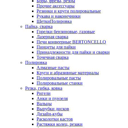
Боры, фрезы, резцы
Прочие аксессуары
Резинки и круги полировальные
Рукава и наконечники
ЩеткиПолировка
Пайка, сварка
Горелки бензиновые, газовые
Лазерная сварка
Печи конвеерные BERTONCELLO
Пинцеты для пайки
Принадлежности для пайки и сварки
Точечная сварка
Полировка
Алмазные пасты
Круги и абразивные материалы
Полировальные пасты
Полировальные станки
Резка, гибка, ковка
Ригели
Анки и пунзеля
Вальцы
Вырубки дисков
Дизайн-кубы
Расколотки кастов
Растяжки колец, резаки