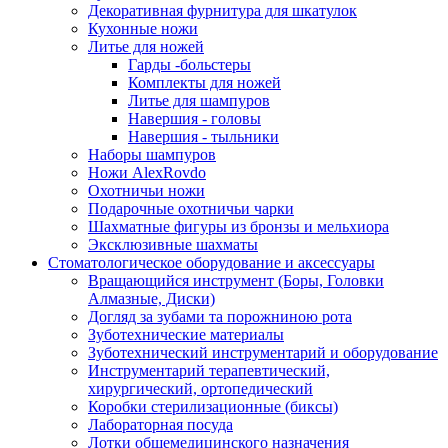
Декоративная фурнитура для шкатулок
Кухонные ножи
Литье для ножей
Гарды -больстеры
Комплекты для ножей
Литье для шампуров
Навершия - головы
Навершия - тыльники
Наборы шампуров
Ножи AlexRovdo
Охотничьи ножи
Подарочные охотничьи чарки
Шахматные фигуры из бронзы и мельхиора
Эксклюзивные шахматы
Стоматологическое оборудование и аксессуары
Вращающийся инструмент (Боры, Головки
Алмазные, Диски)
Догляд за зубами та порожниною рота
Зуботехнические материалы
Зуботехнический инструментарий и оборудование
Инструментарий терапевтический,
хирургический, ортопедический
Коробки стерилизационные (биксы)
Лабораторная посуда
Лотки общемедицинского назначения