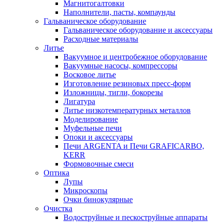
Магнитогалтовки
Наполнители, пасты, компаунды
Гальваническое оборудование
Гальваническое оборудование и аксессуары
Расходные материалы
Литье
Вакуумное и центробежное оборудование
Вакуумные насосы, компрессоры
Восковое литье
Изготовление резиновых пресс-форм
Изложницы, тигли, бокорезы
Лигатура
Литье низкотемпературных металлов
Моделирование
Муфельные печи
Опоки и аксессуары
Печи ARGENTA и Печи GRAFICARBO,
KERR
Формовочные смеси
Оптика
Лупы
Микроскопы
Очки бинокулярные
Очистка
Водоструйные и пескоструйные аппараты