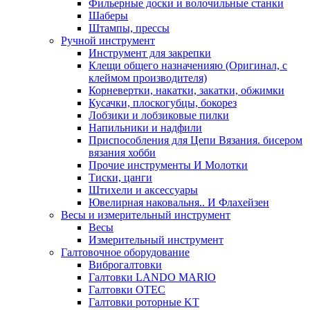
Фильерные доски и волочильные станки
Шаберы
Штампы, прессы
Ручной инструмент
Инструмент для закрепки
Клещи общего назначенияю (Оригинал, с
клеймом производителя)
Корневертки, накатки, закатки, обжимки
Кусачки, плоскогубцы, бокорез
Лобзики и лобзиковые пилки
Напильники и надфили
Приспособления для Цепи Вязания. бисером
вязания хобби
Прочие инструменты И Молотки
Тиски, цанги
Штихели и аксессуары
Ювелирная наковальня.. И Флахейзен
Весы и измерительный инструмент
Весы
Измерительный инструмент
Галтовочное оборудование
Виброгалтовки
Галтовки LANDO MARIO
Галтовки OTEC
Галтовки роторные KT