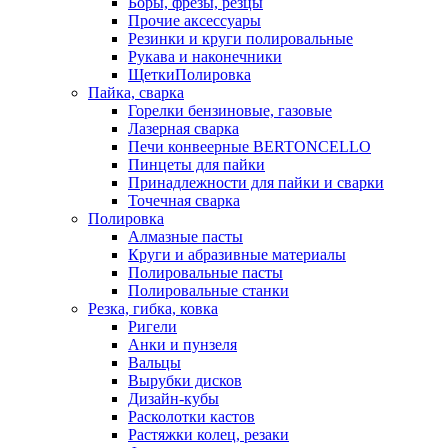
Боры, фрезы, резцы
Прочие аксессуары
Резинки и круги полировальные
Рукава и наконечники
ЩеткиПолировка
Пайка, сварка
Горелки бензиновые, газовые
Лазерная сварка
Печи конвеерные BERTONCELLO
Пинцеты для пайки
Принадлежности для пайки и сварки
Точечная сварка
Полировка
Алмазные пасты
Круги и абразивные материалы
Полировальные пасты
Полировальные станки
Резка, гибка, ковка
Ригели
Анки и пунзеля
Вальцы
Вырубки дисков
Дизайн-кубы
Расколотки кастов
Растяжки колец, резаки