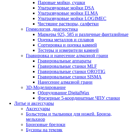
Паровые мойки, сушки
Ультразвуковые мойки DSA
Ультразвуковые мойки ELMA
Ультразвуковые мойки LOGIMEC
Чистящие растворы, салфетки
Геммология, диагностика
Маркеры 925, 585 и различные фантазийные
Оценка металлов и сплавов
Сортировка и оценка камней
Тестеры и измерители камней
Гравировка и нанесение алмазной грани
Гравировальные аппараты
Гравировальные станки MLF
Гравировальные станки OROTIG
Гравировальные станки SISMA
Нанесение алмазной грани
3D-Моделирование
Оборудование DigitalWax
Фрезерные 5-координатные ЧПУ станки
Литье и аксессуары
Аксессуары
Больстеры и тыльники для ножей. Бронза,
мельхиор
Бронзовые брелоки
Бусины на темляк