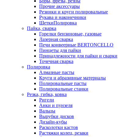
Боры, фрезы, резцы
Прочие аксессуары
Резинки и круги полировальные
Рукава и наконечники
ЩеткиПолировка
Пайка, сварка
Горелки бензиновые, газовые
Лазерная сварка
Печи конвеерные BERTONCELLO
Пинцеты для пайки
Принадлежности для пайки и сварки
Точечная сварка
Полировка
Алмазные пасты
Круги и абразивные материалы
Полировальные пасты
Полировальные станки
Резка, гибка, ковка
Ригели
Анки и пунзеля
Вальцы
Вырубки дисков
Дизайн-кубы
Расколотки кастов
Растяжки колец, резаки