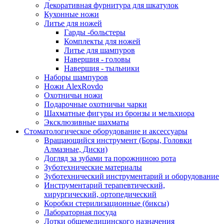
Декоративная фурнитура для шкатулок
Кухонные ножи
Литье для ножей
Гарды -больстеры
Комплекты для ножей
Литье для шампуров
Навершия - головы
Навершия - тыльники
Наборы шампуров
Ножи AlexRovdo
Охотничьи ножи
Подарочные охотничьи чарки
Шахматные фигуры из бронзы и мельхиора
Эксклюзивные шахматы
Стоматологическое оборудование и аксессуары
Вращающийся инструмент (Боры, Головки
Алмазные, Диски)
Догляд за зубами та порожниною рота
Зуботехнические материалы
Зуботехнический инструментарий и оборудование
Инструментарий терапевтический,
хирургический, ортопедический
Коробки стерилизационные (биксы)
Лабораторная посуда
Лотки общемедицинского назначения