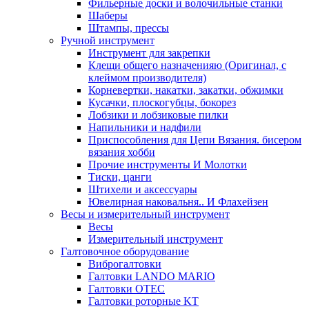
Фильерные доски и волочильные станки
Шаберы
Штампы, прессы
Ручной инструмент
Инструмент для закрепки
Клещи общего назначенияю (Оригинал, с
клеймом производителя)
Корневертки, накатки, закатки, обжимки
Кусачки, плоскогубцы, бокорез
Лобзики и лобзиковые пилки
Напильники и надфили
Приспособления для Цепи Вязания. бисером
вязания хобби
Прочие инструменты И Молотки
Тиски, цанги
Штихели и аксессуары
Ювелирная наковальня.. И Флахейзен
Весы и измерительный инструмент
Весы
Измерительный инструмент
Галтовочное оборудование
Виброгалтовки
Галтовки LANDO MARIO
Галтовки OTEC
Галтовки роторные KT