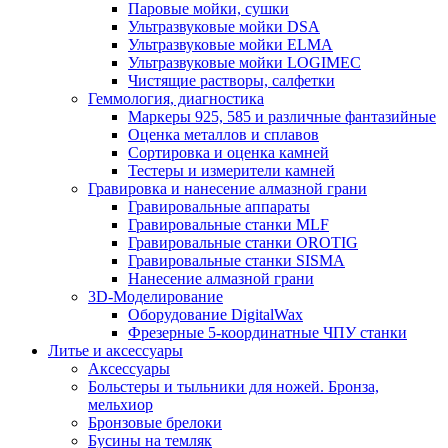
Паровые мойки, сушки
Ультразвуковые мойки DSA
Ультразвуковые мойки ELMA
Ультразвуковые мойки LOGIMEC
Чистящие растворы, салфетки
Геммология, диагностика
Маркеры 925, 585 и различные фантазийные
Оценка металлов и сплавов
Сортировка и оценка камней
Тестеры и измерители камней
Гравировка и нанесение алмазной грани
Гравировальные аппараты
Гравировальные станки MLF
Гравировальные станки OROTIG
Гравировальные станки SISMA
Нанесение алмазной грани
3D-Моделирование
Оборудование DigitalWax
Фрезерные 5-координатные ЧПУ станки
Литье и аксессуары
Аксессуары
Больстеры и тыльники для ножей. Бронза,
мельхиор
Бронзовые брелоки
Бусины на темляк