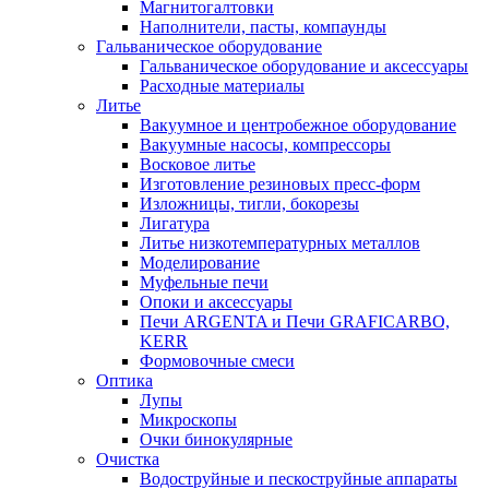
Магнитогалтовки
Наполнители, пасты, компаунды
Гальваническое оборудование
Гальваническое оборудование и аксессуары
Расходные материалы
Литье
Вакуумное и центробежное оборудование
Вакуумные насосы, компрессоры
Восковое литье
Изготовление резиновых пресс-форм
Изложницы, тигли, бокорезы
Лигатура
Литье низкотемпературных металлов
Моделирование
Муфельные печи
Опоки и аксессуары
Печи ARGENTA и Печи GRAFICARBO,
KERR
Формовочные смеси
Оптика
Лупы
Микроскопы
Очки бинокулярные
Очистка
Водоструйные и пескоструйные аппараты