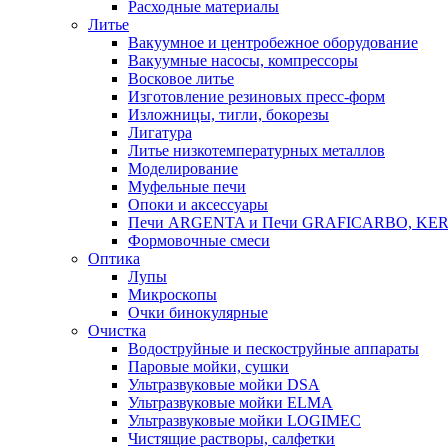
Расходные материалы
Литье
Вакуумное и центробежное оборудование
Вакуумные насосы, компрессоры
Восковое литье
Изготовление резиновых пресс-форм
Изложницы, тигли, бокорезы
Лигатура
Литье низкотемпературных металлов
Моделирование
Муфельные печи
Опоки и аксессуары
Печи ARGENTA и Печи GRAFICARBO, KE
Формовочные смеси
Оптика
Лупы
Микроскопы
Очки бинокулярные
Очистка
Водоструйные и пескоструйные аппараты
Паровые мойки, сушки
Ультразвуковые мойки DSA
Ультразвуковые мойки ELMA
Ультразвуковые мойки LOGIMEC
Чистящие растворы, салфетки