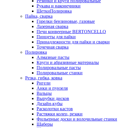
Резинки и круги полировальные
Рукава и наконечники
ЩеткиПолировка
Пайка, сварка
Горелки бензиновые, газовые
Лазерная сварка
Печи конвеерные BERTONCELLO
Пинцеты для пайки
Принадлежности для пайки и сварки
Точечная сварка
Полировка
Алмазные пасты
Круги и абразивные материалы
Полировальные пасты
Полировальные станки
Резка, гибка, ковка
Ригели
Анки и пунзеля
Вальцы
Вырубки дисков
Дизайн-кубы
Расколотки кастов
Растяжки колец, резаки
Фильерные доски и волочильные станки
Шаберы