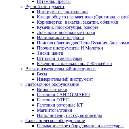
Штампы, прессы
Ручной инструмент
Инструмент для закрепки
Клещи общего назначенияю (Оригинал, с кле
Корневертки, накатки, закатки, обжимки
Кусачки, плоскогубцы, бокорез
Лобзики и лобзиковые пилки
Напильники и надфили
Приспособления для Цепи Вязания. бисером в
Прочие инструменты И Молотки
Тиски, цанги
Штихели и аксессуары
Ювелирная наковальня.. И Флахейзен
Весы и измерительный инструмент
Весы
Измерительный инструмент
Галтовочное оборудование
Виброгалтовки
Галтовки LANDO MARIO
Галтовки OTEC
Галтовки роторные KT
Магнитогалтовки
Наполнители, пасты, компаунды
Гальваническое оборудование
Гальваническое оборудование и аксессуары