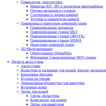
Геммология, диагностика
Маркеры 925, 585 и различные фантазийные
Оценка металлов и сплавов
Сортировка и оценка камней
Тестеры и измерители камней
Гравировка и нанесение алмазной грани
Гравировальные аппараты
Гравировальные станки MLF
Гравировальные станки OROTIG
Гравировальные станки SISMA
Нанесение алмазной грани
3D-Моделирование
Оборудование DigitalWax
Фрезерные 5-координатные ЧПУ станки
Литье и аксессуары
Аксессуары
Больстеры и тыльники для ножей. Бронза, мельхиор
Бронзовые брелоки
Бусины на темляк
Декоративная фурнитура для шкатулок
Кухонные ножи
Литье для ножей
Гарды -больстеры
Комплекты для ножей
Литье для шампуров