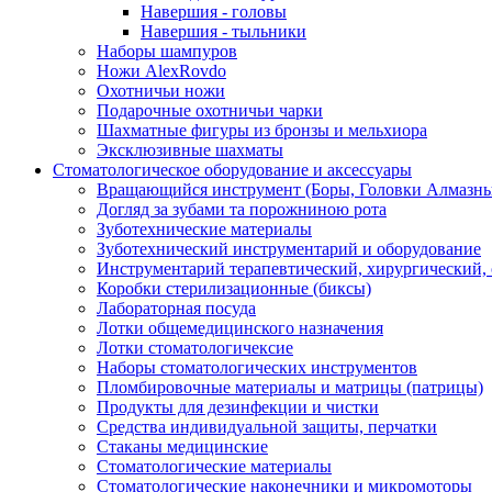
Навершия - головы
Навершия - тыльники
Наборы шампуров
Ножи AlexRovdo
Охотничьи ножи
Подарочные охотничьи чарки
Шахматные фигуры из бронзы и мельхиора
Эксклюзивные шахматы
Стоматологическое оборудование и аксессуары
Вращающийся инструмент (Боры, Головки Алмазны
Догляд за зубами та порожниною рота
Зуботехнические материалы
Зуботехнический инструментарий и оборудование
Инструментарий терапевтический, хирургический,
Коробки стерилизационные (биксы)
Лабораторная посуда
Лотки общемедицинского назначения
Лотки стоматологичексие
Наборы стоматологических инструментов
Пломбировочные материалы и матрицы (патрицы)
Продукты для дезинфекции и чистки
Средства индивидуальной защиты, перчатки
Стаканы медицинские
Стоматологические материалы
Стоматологические наконечники и микромоторы