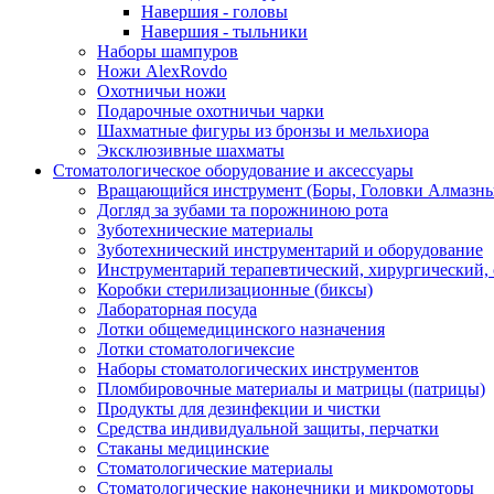
Навершия - головы
Навершия - тыльники
Наборы шампуров
Ножи AlexRovdo
Охотничьи ножи
Подарочные охотничьи чарки
Шахматные фигуры из бронзы и мельхиора
Эксклюзивные шахматы
Стоматологическое оборудование и аксессуары
Вращающийся инструмент (Боры, Головки Алмазны
Догляд за зубами та порожниною рота
Зуботехнические материалы
Зуботехнический инструментарий и оборудование
Инструментарий терапевтический, хирургический,
Коробки стерилизационные (биксы)
Лабораторная посуда
Лотки общемедицинского назначения
Лотки стоматологичексие
Наборы стоматологических инструментов
Пломбировочные материалы и матрицы (патрицы)
Продукты для дезинфекции и чистки
Средства индивидуальной защиты, перчатки
Стаканы медицинские
Стоматологические материалы
Стоматологические наконечники и микромоторы