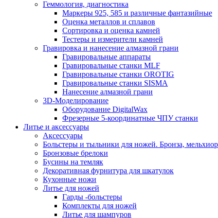
Геммология, диагностика
Маркеры 925, 585 и различные фантазийные
Оценка металлов и сплавов
Сортировка и оценка камней
Тестеры и измерители камней
Гравировка и нанесение алмазной грани
Гравировальные аппараты
Гравировальные станки MLF
Гравировальные станки OROTIG
Гравировальные станки SISMA
Нанесение алмазной грани
3D-Моделирование
Оборудование DigitalWax
Фрезерные 5-координатные ЧПУ станки
Литье и аксессуары
Аксессуары
Больстеры и тыльники для ножей. Бронза, мельхиор
Бронзовые брелоки
Бусины на темляк
Декоративная фурнитура для шкатулок
Кухонные ножи
Литье для ножей
Гарды -больстеры
Комплекты для ножей
Литье для шампуров