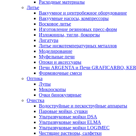
Расходные материалы
Литье
Вакуумное и центробежное оборудование
Вакуумные насосы, компрессоры
Восковое литье
Изготовление резиновых пресс-форм
Изложницы, тигли, бокорезы
Лигатура
Литье низкотемпературных металлов
Моделирование
Муфельные печи
Опоки и аксессуары
Печи ARGENTA и Печи GRAFICARBO, KE
Формовочные смеси
Оптика
Лупы
Микроскопы
Очки бинокулярные
Очистка
Водоструйные и пескоструйные аппараты
Паровые мойки, сушки
Ультразвуковые мойки DSA
Ультразвуковые мойки ELMA
Ультразвуковые мойки LOGIMEC
Чистящие растворы, салфетки