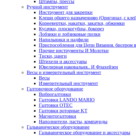
Штампы, прессы
Ручной инструмент
Инструмент для закрепки
Клещи общего назначенияю (Оригинал, с кле
Корневертки, накатки, закатки, обжимки
Кусачки, плоскогубцы, бокорез
Лобзики и лобзиковые пилки
Напильники и надфили
Приспособления для Цепи Вязания. бисером в
Прочие инструменты И Молотки
Тиски, цанги
Штихели и аксессуары
Ювелирная наковальня.. И Флахейзен
Весы и измерительный инструмент
Весы
Измерительный инструмент
Галтовочное оборудование
Виброгалтовки
Галтовки LANDO MARIO
Галтовки OTEC
Галтовки роторные KT
Магнитогалтовки
Наполнители, пасты, компаунды
Гальваническое оборудование
Гальваническое оборудование и аксессуары