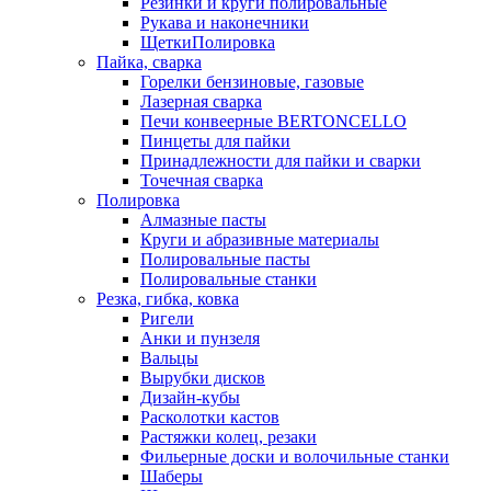
Резинки и круги полировальные
Рукава и наконечники
ЩеткиПолировка
Пайка, сварка
Горелки бензиновые, газовые
Лазерная сварка
Печи конвеерные BERTONCELLO
Пинцеты для пайки
Принадлежности для пайки и сварки
Точечная сварка
Полировка
Алмазные пасты
Круги и абразивные материалы
Полировальные пасты
Полировальные станки
Резка, гибка, ковка
Ригели
Анки и пунзеля
Вальцы
Вырубки дисков
Дизайн-кубы
Расколотки кастов
Растяжки колец, резаки
Фильерные доски и волочильные станки
Шаберы