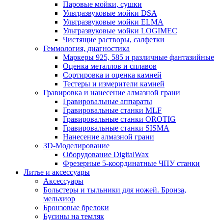
Паровые мойки, сушки
Ультразвуковые мойки DSA
Ультразвуковые мойки ELMA
Ультразвуковые мойки LOGIMEC
Чистящие растворы, салфетки
Геммология, диагностика
Маркеры 925, 585 и различные фантазийные
Оценка металлов и сплавов
Сортировка и оценка камней
Тестеры и измерители камней
Гравировка и нанесение алмазной грани
Гравировальные аппараты
Гравировальные станки MLF
Гравировальные станки OROTIG
Гравировальные станки SISMA
Нанесение алмазной грани
3D-Моделирование
Оборудование DigitalWax
Фрезерные 5-координатные ЧПУ станки
Литье и аксессуары
Аксессуары
Больстеры и тыльники для ножей. Бронза,
мельхиор
Бронзовые брелоки
Бусины на темляк