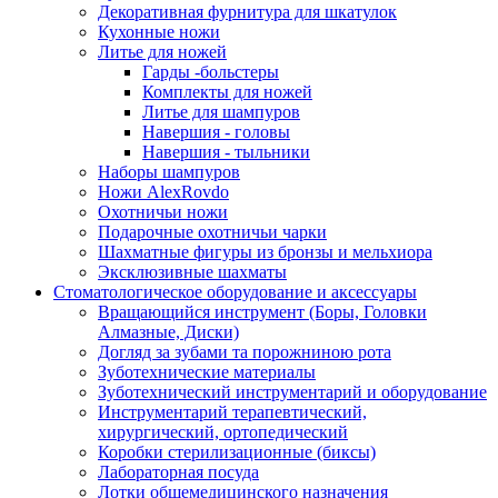
Декоративная фурнитура для шкатулок
Кухонные ножи
Литье для ножей
Гарды -больстеры
Комплекты для ножей
Литье для шампуров
Навершия - головы
Навершия - тыльники
Наборы шампуров
Ножи AlexRovdo
Охотничьи ножи
Подарочные охотничьи чарки
Шахматные фигуры из бронзы и мельхиора
Эксклюзивные шахматы
Стоматологическое оборудование и аксессуары
Вращающийся инструмент (Боры, Головки
Алмазные, Диски)
Догляд за зубами та порожниною рота
Зуботехнические материалы
Зуботехнический инструментарий и оборудование
Инструментарий терапевтический,
хирургический, ортопедический
Коробки стерилизационные (биксы)
Лабораторная посуда
Лотки общемедицинского назначения