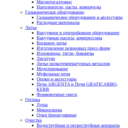
Магнитогалтовки
Наполнители, пасты, компаунды
Гальваническое оборудование
Гальваническое оборудование и аксессуары
Расходные материалы
Литье
Вакуумное и центробежное оборудование
Вакуумные насосы, компрессоры
Восковое литье
Изготовление резиновых пресс-форм
Изложницы, тигли, бокорезы
Лигатура
Литье низкотемпературных металлов
Моделирование
Муфельные печи
Опоки и аксессуары
Печи ARGENTA и Печи GRAFICARBO,
KERR
Формовочные смеси
Оптика
Лупы
Микроскопы
Очки бинокулярные
Очистка
Водоструйные и пескоструйные аппараты