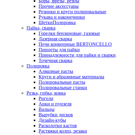
Боры, фрезы, резцы
Прочие аксессуары
Резинки и круги полировальные
Рукава и наконечники
ЩеткиПолировка
Пайка, сварка
Горелки бензиновые, газовые
Лазерная сварка
Печи конвеерные BERTONCELLO
Пинцеты для пайки
Принадлежности для пайки и сварки
Точечная сварка
Полировка
Алмазные пасты
Круги и абразивные материалы
Полировальные пасты
Полировальные станки
Резка, гибка, ковка
Ригели
Анки и пунзеля
Вальцы
Вырубки дисков
Дизайн-кубы
Расколотки кастов
Растяжки колец, резаки