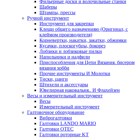
Фильерные доски и волочильные станки
Шаберы
Штампы, прессы
Ручной инструмент
Инструмент для закрепки
Клещи общего назначенияю (Оригинал, с
клеймом производителя)
Корневертки, накатки, закатки, обжимки
Кусачки, плоскогубцы, бокорез
Лобзики и лобзиковые пилки
Напильники и надфили
Приспособления для Цепи Вязания. бисером
вязания хобби
Прочие инструменты И Молотки
Тиски, цанги
Штихели и аксессуары
Ювелирная наковальня.. И Флахейзен
Весы и измерительный инструмент
Весы
Измерительный инструмент
Галтовочное оборудование
Виброгалтовки
Галтовки LANDO MARIO
Галтовки OTEC
Галтовки роторные KT