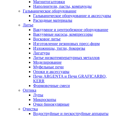
Магнитогалтовки
Наполнители, пасты, компаунды
Гальваническое оборудование
Гальваническое оборудование и аксессуары
Расходные материалы
Литье
Вакуумное и центробежное оборудование
Вакуумные насосы, компрессоры
Восковое литье
Изготовление резиновых пресс-форм
Изложницы, тигли, бокорезы
Лигатура
Литье низкотемпературных металлов
Моделирование
Муфельные печи
Опоки и аксессуары
Печи ARGENTA и Печи GRAFICARBO,
KERR
Формовочные смеси
Оптика
Лупы
Микроскопы
Очки бинокулярные
Очистка
Водоструйные и пескоструйные аппараты