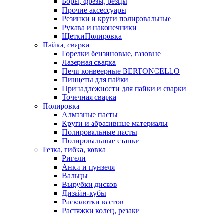
Боры, фрезы, резцы
Прочие аксессуары
Резинки и круги полировальные
Рукава и наконечники
ЩеткиПолировка
Пайка, сварка
Горелки бензиновые, газовые
Лазерная сварка
Печи конвеерные BERTONCELLO
Пинцеты для пайки
Принадлежности для пайки и сварки
Точечная сварка
Полировка
Алмазные пасты
Круги и абразивные материалы
Полировальные пасты
Полировальные станки
Резка, гибка, ковка
Ригели
Анки и пунзеля
Вальцы
Вырубки дисков
Дизайн-кубы
Расколотки кастов
Растяжки колец, резаки