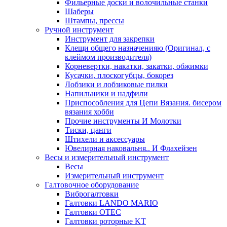
Фильерные доски и волочильные станки
Шаберы
Штампы, прессы
Ручной инструмент
Инструмент для закрепки
Клещи общего назначенияю (Оригинал, с
клеймом производителя)
Корневертки, накатки, закатки, обжимки
Кусачки, плоскогубцы, бокорез
Лобзики и лобзиковые пилки
Напильники и надфили
Приспособления для Цепи Вязания. бисером
вязания хобби
Прочие инструменты И Молотки
Тиски, цанги
Штихели и аксессуары
Ювелирная наковальня.. И Флахейзен
Весы и измерительный инструмент
Весы
Измерительный инструмент
Галтовочное оборудование
Виброгалтовки
Галтовки LANDO MARIO
Галтовки OTEC
Галтовки роторные KT