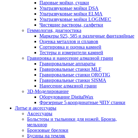
Паровые мойки, сушки
Ультразвуковые мойки DSA
Ультразвуковые мойки ELMA
Ультразвуковые мойки LOGIMEC
Чистящие растворы, салфетки
Геммология, диагностика
Маркеры 925, 585 и различные фантазийные
Оценка металлов и сплавов
Сортировка и оценка камней
Тестеры и измерители камней
Гравировка и нанесение алмазной грани
Гравировальные аппараты
Гравировальные станки MLF
Гравировальные станки OROTIG
Гравировальные станки SISMA
Нанесение алмазной грани
3D-Моделирование
Оборудование DigitalWax
Фрезерные 5-координатные ЧПУ станки
Литье и аксессуары
Аксессуары
Больстеры и тыльники для ножей. Бронза,
мельхиор
Бронзовые брелоки
Бусины на темляк