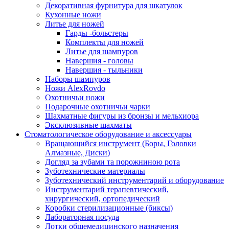
Декоративная фурнитура для шкатулок
Кухонные ножи
Литье для ножей
Гарды -больстеры
Комплекты для ножей
Литье для шампуров
Навершия - головы
Навершия - тыльники
Наборы шампуров
Ножи AlexRovdo
Охотничьи ножи
Подарочные охотничьи чарки
Шахматные фигуры из бронзы и мельхиора
Эксклюзивные шахматы
Стоматологическое оборудование и аксессуары
Вращающийся инструмент (Боры, Головки
Алмазные, Диски)
Догляд за зубами та порожниною рота
Зуботехнические материалы
Зуботехнический инструментарий и оборудование
Инструментарий терапевтический,
хирургический, ортопедический
Коробки стерилизационные (биксы)
Лабораторная посуда
Лотки общемедицинского назначения