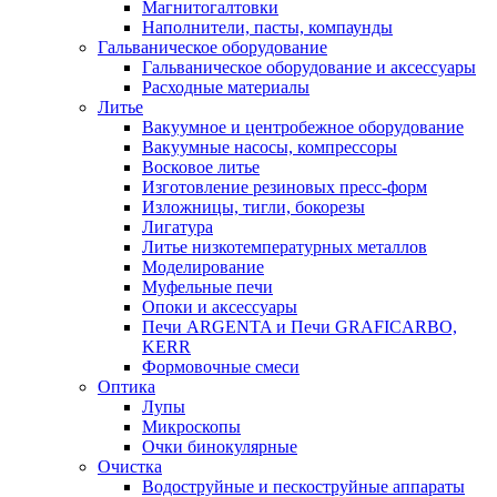
Магнитогалтовки
Наполнители, пасты, компаунды
Гальваническое оборудование
Гальваническое оборудование и аксессуары
Расходные материалы
Литье
Вакуумное и центробежное оборудование
Вакуумные насосы, компрессоры
Восковое литье
Изготовление резиновых пресс-форм
Изложницы, тигли, бокорезы
Лигатура
Литье низкотемпературных металлов
Моделирование
Муфельные печи
Опоки и аксессуары
Печи ARGENTA и Печи GRAFICARBO,
KERR
Формовочные смеси
Оптика
Лупы
Микроскопы
Очки бинокулярные
Очистка
Водоструйные и пескоструйные аппараты