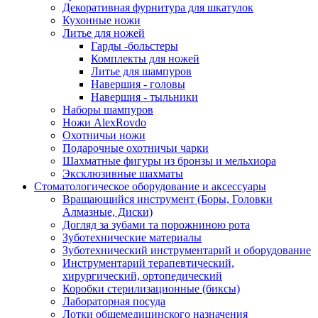
Декоративная фурнитура для шкатулок
Кухонные ножи
Литье для ножей
Гарды -больстеры
Комплекты для ножей
Литье для шампуров
Навершия - головы
Навершия - тыльники
Наборы шампуров
Ножи AlexRovdo
Охотничьи ножи
Подарочные охотничьи чарки
Шахматные фигуры из бронзы и мельхиора
Эксклюзивные шахматы
Стоматологическое оборудование и аксессуары
Вращающийся инструмент (Боры, Головки
Алмазные, Диски)
Догляд за зубами та порожниною рота
Зуботехнические материалы
Зуботехнический инструментарий и оборудование
Инструментарий терапевтический,
хирургический, ортопедический
Коробки стерилизационные (биксы)
Лабораторная посуда
Лотки общемедицинского назначения