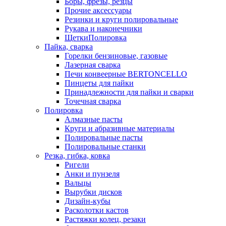
Боры, фрезы, резцы
Прочие аксессуары
Резинки и круги полировальные
Рукава и наконечники
ЩеткиПолировка
Пайка, сварка
Горелки бензиновые, газовые
Лазерная сварка
Печи конвеерные BERTONCELLO
Пинцеты для пайки
Принадлежности для пайки и сварки
Точечная сварка
Полировка
Алмазные пасты
Круги и абразивные материалы
Полировальные пасты
Полировальные станки
Резка, гибка, ковка
Ригели
Анки и пунзеля
Вальцы
Вырубки дисков
Дизайн-кубы
Расколотки кастов
Растяжки колец, резаки