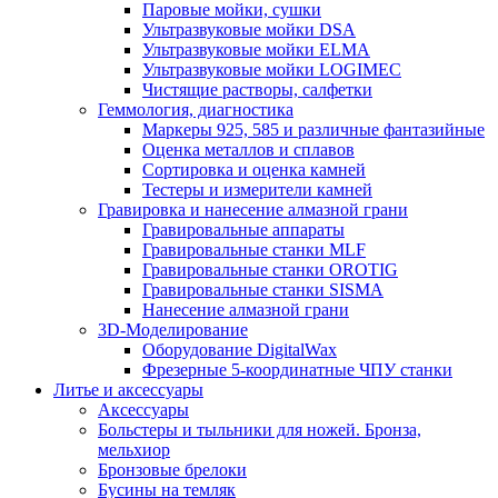
Паровые мойки, сушки
Ультразвуковые мойки DSA
Ультразвуковые мойки ELMA
Ультразвуковые мойки LOGIMEC
Чистящие растворы, салфетки
Геммология, диагностика
Маркеры 925, 585 и различные фантазийные
Оценка металлов и сплавов
Сортировка и оценка камней
Тестеры и измерители камней
Гравировка и нанесение алмазной грани
Гравировальные аппараты
Гравировальные станки MLF
Гравировальные станки OROTIG
Гравировальные станки SISMA
Нанесение алмазной грани
3D-Моделирование
Оборудование DigitalWax
Фрезерные 5-координатные ЧПУ станки
Литье и аксессуары
Аксессуары
Больстеры и тыльники для ножей. Бронза,
мельхиор
Бронзовые брелоки
Бусины на темляк