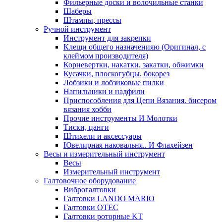
Фильерные доски и волочильные станки
Шаберы
Штампы, прессы
Ручной инструмент
Инструмент для закрепки
Клещи общего назначенияю (Оригинал, с
клеймом производителя)
Корневертки, накатки, закатки, обжимки
Кусачки, плоскогубцы, бокорез
Лобзики и лобзиковые пилки
Напильники и надфили
Приспособления для Цепи Вязания. бисером
вязания хобби
Прочие инструменты И Молотки
Тиски, цанги
Штихели и аксессуары
Ювелирная наковальня.. И Флахейзен
Весы и измерительный инструмент
Весы
Измерительный инструмент
Галтовочное оборудование
Виброгалтовки
Галтовки LANDO MARIO
Галтовки OTEC
Галтовки роторные KT