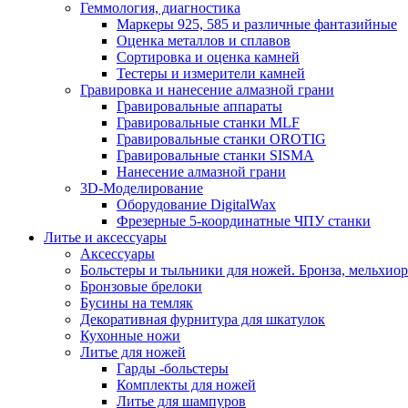
Геммология, диагностика
Маркеры 925, 585 и различные фантазийные
Оценка металлов и сплавов
Сортировка и оценка камней
Тестеры и измерители камней
Гравировка и нанесение алмазной грани
Гравировальные аппараты
Гравировальные станки MLF
Гравировальные станки OROTIG
Гравировальные станки SISMA
Нанесение алмазной грани
3D-Моделирование
Оборудование DigitalWax
Фрезерные 5-координатные ЧПУ станки
Литье и аксессуары
Аксессуары
Больстеры и тыльники для ножей. Бронза, мельхиор
Бронзовые брелоки
Бусины на темляк
Декоративная фурнитура для шкатулок
Кухонные ножи
Литье для ножей
Гарды -больстеры
Комплекты для ножей
Литье для шампуров