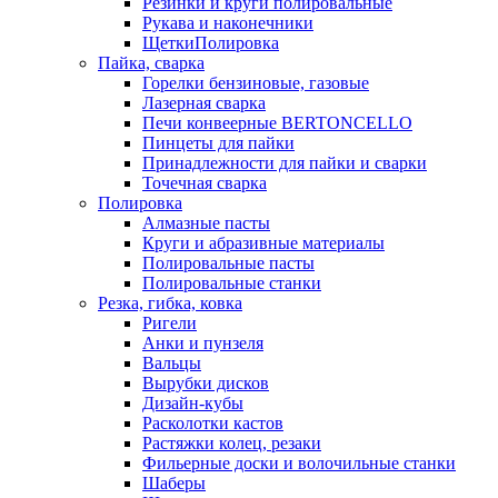
Резинки и круги полировальные
Рукава и наконечники
ЩеткиПолировка
Пайка, сварка
Горелки бензиновые, газовые
Лазерная сварка
Печи конвеерные BERTONCELLO
Пинцеты для пайки
Принадлежности для пайки и сварки
Точечная сварка
Полировка
Алмазные пасты
Круги и абразивные материалы
Полировальные пасты
Полировальные станки
Резка, гибка, ковка
Ригели
Анки и пунзеля
Вальцы
Вырубки дисков
Дизайн-кубы
Расколотки кастов
Растяжки колец, резаки
Фильерные доски и волочильные станки
Шаберы