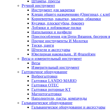
Штампы, прессы
Ручной инструмент
Инструмент для закрепки
Клещи общего назначенияю (Оригинал, с кле
Корневертки, накатки, закатки, обжимки
Кусачки, плоскогубцы, бокорез
Лобзики и лобзиковые пилки
Напильники и надфили
Приспособления для Цепи Вязания. бисером в
Прочие инструменты И Молотки
Тиски, цанги
Штихели и аксессуары
Ювелирная наковальня.. И Флахейзен
Весы и измерительный инструмент
Весы
Измерительный инструмент
Галтовочное оборудование
Виброгалтовки
Галтовки LANDO MARIO
Галтовки OTEC
Галтовки роторные KT
Магнитогалтовки
Наполнители, пасты, компаунды
Гальваническое оборудование
Гальваническое оборудование и аксессуары