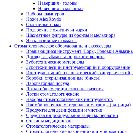
Навершия - головы
Навершия - тыльники
Наборы шампуров
Ножи AlexRovdo
Охотничьи ножи
Подарочные охотничьи чарки
Шахматные фигуры из бронзы и мельхиора
Эксклюзивные шахматы
Стоматологическое оборудование и аксессуары
Вращающийся инструмент (Боры, Головки Алмазны
Догляд за зубами та порожниною рота
Зуботехнические материалы
Зуботехнический инструментарий и оборудование
Инструментарий терапевтический, хирургический,
Коробки стерилизационные (биксы)
Лабораторная посуда
Лотки общемедицинского назначения
Лотки стоматологичексие
Наборы стоматологических инструментов
Пломбировочные материалы и матрицы (патрицы)
Продукты для дезинфекции и чистки
Средства индивидуальной защиты, перчатки
Стаканы медицинские
Стоматологические материалы
Стоматологические наконечники и микромоторы