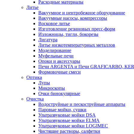
Расходные материалы
Литье
Вакуумное и центробежное оборудование
Вакуумные насосы, компрессоры
Восковое литье
Изготовление резиновых пресс-форм
Изложницы, тигли, бокорезы
Лигатура
Литье низкотемпературных металлов
Моделирование
Муфельные печи
Опоки и аксессуары
Печи ARGENTA и Печи GRAFICARBO, KE
Формовочные смеси
Оптика
Лупы
Микроскопы
Очки бинокулярные
Очистка
Водоструйные и пескоструйные аппараты
Паровые мойки, сушки
Ультразвуковые мойки DSA
Ультразвуковые мойки ELMA
Ультразвуковые мойки LOGIMEC
Чистящие растворы, салфетки