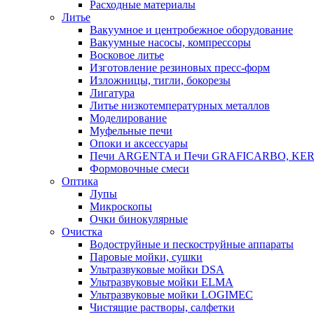
Расходные материалы
Литье
Вакуумное и центробежное оборудование
Вакуумные насосы, компрессоры
Восковое литье
Изготовление резиновых пресс-форм
Изложницы, тигли, бокорезы
Лигатура
Литье низкотемпературных металлов
Моделирование
Муфельные печи
Опоки и аксессуары
Печи ARGENTA и Печи GRAFICARBO, KE
Формовочные смеси
Оптика
Лупы
Микроскопы
Очки бинокулярные
Очистка
Водоструйные и пескоструйные аппараты
Паровые мойки, сушки
Ультразвуковые мойки DSA
Ультразвуковые мойки ELMA
Ультразвуковые мойки LOGIMEC
Чистящие растворы, салфетки