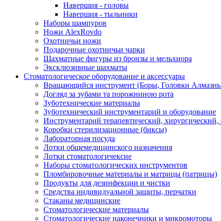
Навершия - головы
Навершия - тыльники
Наборы шампуров
Ножи AlexRovdo
Охотничьи ножи
Подарочные охотничьи чарки
Шахматные фигуры из бронзы и мельхиора
Эксклюзивные шахматы
Стоматологическое оборудование и аксессуары
Вращающийся инструмент (Боры, Головки Алмазны
Догляд за зубами та порожниною рота
Зуботехнические материалы
Зуботехнический инструментарий и оборудование
Инструментарий терапевтический, хирургический,
Коробки стерилизационные (биксы)
Лабораторная посуда
Лотки общемедицинского назначения
Лотки стоматологичексие
Наборы стоматологических инструментов
Пломбировочные материалы и матрицы (патрицы)
Продукты для дезинфекции и чистки
Средства индивидуальной защиты, перчатки
Стаканы медицинские
Стоматологические материалы
Стоматологические наконечники и микромоторы