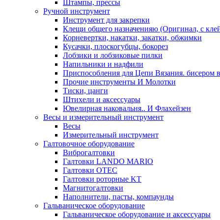
Штампы, прессы
Ручной инструмент
Инструмент для закрепки
Клещи общего назначенияю (Оригинал, с кле
Корневертки, накатки, закатки, обжимки
Кусачки, плоскогубцы, бокорез
Лобзики и лобзиковые пилки
Напильники и надфили
Приспособления для Цепи Вязания. бисером в
Прочие инструменты И Молотки
Тиски, цанги
Штихели и аксессуары
Ювелирная наковальня.. И Флахейзен
Весы и измерительный инструмент
Весы
Измерительный инструмент
Галтовочное оборудование
Виброгалтовки
Галтовки LANDO MARIO
Галтовки OTEC
Галтовки роторные KT
Магнитогалтовки
Наполнители, пасты, компаунды
Гальваническое оборудование
Гальваническое оборудование и аксессуары