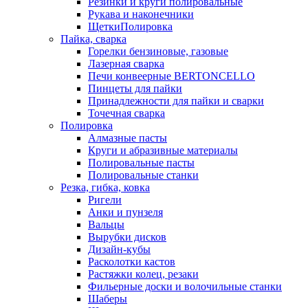
Резинки и круги полировальные
Рукава и наконечники
ЩеткиПолировка
Пайка, сварка
Горелки бензиновые, газовые
Лазерная сварка
Печи конвеерные BERTONCELLO
Пинцеты для пайки
Принадлежности для пайки и сварки
Точечная сварка
Полировка
Алмазные пасты
Круги и абразивные материалы
Полировальные пасты
Полировальные станки
Резка, гибка, ковка
Ригели
Анки и пунзеля
Вальцы
Вырубки дисков
Дизайн-кубы
Расколотки кастов
Растяжки колец, резаки
Фильерные доски и волочильные станки
Шаберы