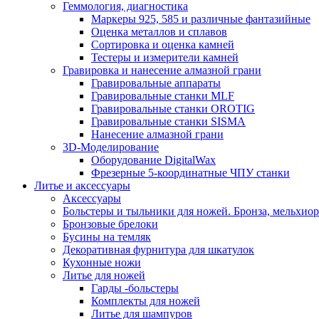
Геммология, диагностика
Маркеры 925, 585 и различные фантазийные
Оценка металлов и сплавов
Сортировка и оценка камней
Тестеры и измерители камней
Гравировка и нанесение алмазной грани
Гравировальные аппараты
Гравировальные станки MLF
Гравировальные станки OROTIG
Гравировальные станки SISMA
Нанесение алмазной грани
3D-Моделирование
Оборудование DigitalWax
Фрезерные 5-координатные ЧПУ станки
Литье и аксессуары
Аксессуары
Больстеры и тыльники для ножей. Бронза, мельхиор
Бронзовые брелоки
Бусины на темляк
Декоративная фурнитура для шкатулок
Кухонные ножи
Литье для ножей
Гарды -больстеры
Комплекты для ножей
Литье для шампуров