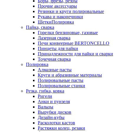
Боры, фрезы, резцы
Прочие аксессуары
Резинки и круги полировальные
Рукава и наконечники
ЩеткиПолировка
Пайка, сварка
Горелки бензиновые, газовые
Лазерная сварка
Печи конвеерные BERTONCELLO
Пинцеты для пайки
Принадлежности для пайки и сварки
Точечная сварка
Полировка
Алмазные пасты
Круги и абразивные материалы
Полировальные пасты
Полировальные станки
Резка, гибка, ковка
Ригели
Анки и пунзеля
Вальцы
Вырубки дисков
Дизайн-кубы
Расколотки кастов
Растяжки колец, резаки