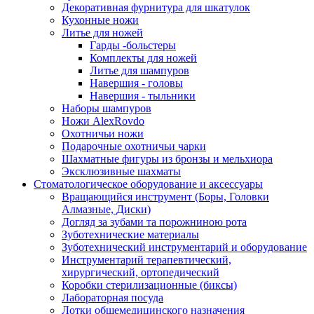
Декоративная фурнитура для шкатулок
Кухонные ножи
Литье для ножей
Гарды -больстеры
Комплекты для ножей
Литье для шампуров
Навершия - головы
Навершия - тыльники
Наборы шампуров
Ножи AlexRovdo
Охотничьи ножи
Подарочные охотничьи чарки
Шахматные фигуры из бронзы и мельхиора
Эксклюзивные шахматы
Стоматологическое оборудование и аксессуары
Вращающийся инструмент (Боры, Головки
Алмазные, Диски)
Догляд за зубами та порожниною рота
Зуботехнические материалы
Зуботехнический инструментарий и оборудование
Инструментарий терапевтический,
хирургический, ортопедический
Коробки стерилизационные (биксы)
Лабораторная посуда
Лотки общемедицинского назначения