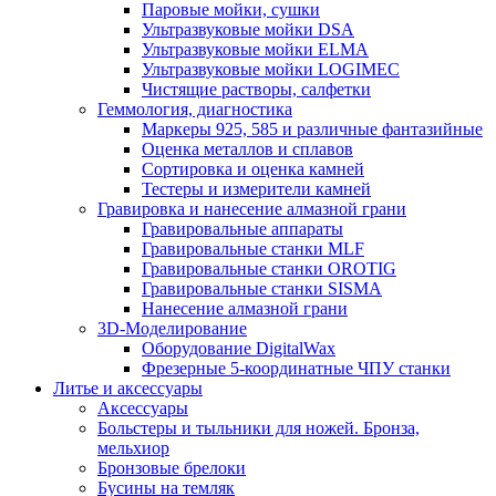
Паровые мойки, сушки
Ультразвуковые мойки DSA
Ультразвуковые мойки ELMA
Ультразвуковые мойки LOGIMEC
Чистящие растворы, салфетки
Геммология, диагностика
Маркеры 925, 585 и различные фантазийные
Оценка металлов и сплавов
Сортировка и оценка камней
Тестеры и измерители камней
Гравировка и нанесение алмазной грани
Гравировальные аппараты
Гравировальные станки MLF
Гравировальные станки OROTIG
Гравировальные станки SISMA
Нанесение алмазной грани
3D-Моделирование
Оборудование DigitalWax
Фрезерные 5-координатные ЧПУ станки
Литье и аксессуары
Аксессуары
Больстеры и тыльники для ножей. Бронза,
мельхиор
Бронзовые брелоки
Бусины на темляк