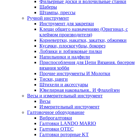
Фильерные доски и волочильные станки
Шаберы
Штампы, прессы
Ручной инструмент
Инструмент для закрепки
Клещи общего назначенияю (Оригинал, с
клеймом производителя)
Корневертки, накатки, закатки, обжимки
Кусачки, плоскогубцы, бокорез
Лобзики и лобзиковые пилки
Напильники и надфили
Приспособления для Цепи Вязания. бисером
вязания хобби
Прочие инструменты И Молотки
Тиски, цанги
Штихели и аксессуары
Ювелирная наковальня.. И Флахейзен
Весы и измерительный инструмент
Весы
Измерительный инструмент
Галтовочное оборудование
Виброгалтовки
Галтовки LANDO MARIO
Галтовки OTEC
Галтовки роторные KT