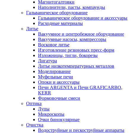
Магнитогалтовки
Наполнители, пасты, компаунды
Гальваническое оборудование
Гальваническое оборудование и аксессуары
Расходные материалы
Литье
Вакуумное и центробежное оборудование
Вакуумные насосы, компрессоры
Восковое литье
Изготовление резиновых пресс-форм
Изложницы, тигли, бокорезы
Лигатура
Литье низкотемпературных металлов
Моделирование
Муфельные печи
Опоки и аксессуары
Печи ARGENTA и Печи GRAFICARBO,
KERR
Формовочные смеси
Оптика
Лупы
Микроскопы
Очки бинокулярные
Очистка
Водоструйные и пескоструйные аппараты