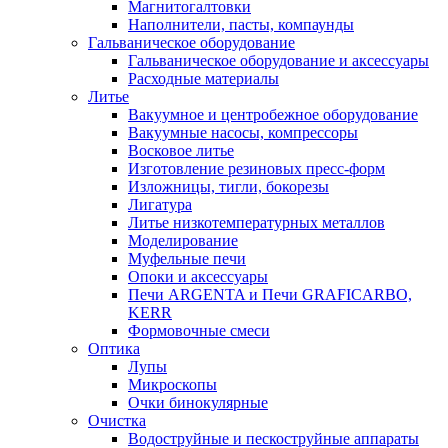
Магнитогалтовки
Наполнители, пасты, компаунды
Гальваническое оборудование
Гальваническое оборудование и аксессуары
Расходные материалы
Литье
Вакуумное и центробежное оборудование
Вакуумные насосы, компрессоры
Восковое литье
Изготовление резиновых пресс-форм
Изложницы, тигли, бокорезы
Лигатура
Литье низкотемпературных металлов
Моделирование
Муфельные печи
Опоки и аксессуары
Печи ARGENTA и Печи GRAFICARBO,
KERR
Формовочные смеси
Оптика
Лупы
Микроскопы
Очки бинокулярные
Очистка
Водоструйные и пескоструйные аппараты