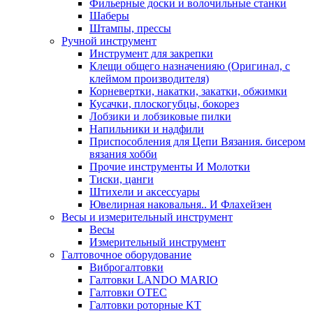
Фильерные доски и волочильные станки
Шаберы
Штампы, прессы
Ручной инструмент
Инструмент для закрепки
Клещи общего назначенияю (Оригинал, с
клеймом производителя)
Корневертки, накатки, закатки, обжимки
Кусачки, плоскогубцы, бокорез
Лобзики и лобзиковые пилки
Напильники и надфили
Приспособления для Цепи Вязания. бисером
вязания хобби
Прочие инструменты И Молотки
Тиски, цанги
Штихели и аксессуары
Ювелирная наковальня.. И Флахейзен
Весы и измерительный инструмент
Весы
Измерительный инструмент
Галтовочное оборудование
Виброгалтовки
Галтовки LANDO MARIO
Галтовки OTEC
Галтовки роторные KT