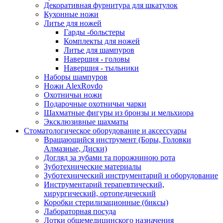
Декоративная фурнитура для шкатулок
Кухонные ножи
Литье для ножей
Гарды -больстеры
Комплекты для ножей
Литье для шампуров
Навершия - головы
Навершия - тыльники
Наборы шампуров
Ножи AlexRovdo
Охотничьи ножи
Подарочные охотничьи чарки
Шахматные фигуры из бронзы и мельхиора
Эксклюзивные шахматы
Стоматологическое оборудование и аксессуары
Вращающийся инструмент (Боры, Головки
Алмазные, Диски)
Догляд за зубами та порожниною рота
Зуботехнические материалы
Зуботехнический инструментарий и оборудование
Инструментарий терапевтический,
хирургический, ортопедический
Коробки стерилизационные (биксы)
Лабораторная посуда
Лотки общемедицинского назначения