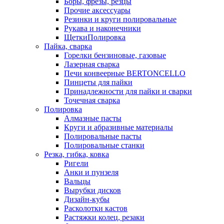
Боры, фрезы, резцы
Прочие аксессуары
Резинки и круги полировальные
Рукава и наконечники
ЩеткиПолировка
Пайка, сварка
Горелки бензиновые, газовые
Лазерная сварка
Печи конвеерные BERTONCELLO
Пинцеты для пайки
Принадлежности для пайки и сварки
Точечная сварка
Полировка
Алмазные пасты
Круги и абразивные материалы
Полировальные пасты
Полировальные станки
Резка, гибка, ковка
Ригели
Анки и пунзеля
Вальцы
Вырубки дисков
Дизайн-кубы
Расколотки кастов
Растяжки колец, резаки