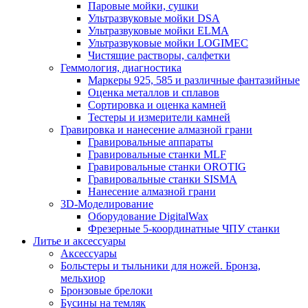
Паровые мойки, сушки
Ультразвуковые мойки DSA
Ультразвуковые мойки ELMA
Ультразвуковые мойки LOGIMEC
Чистящие растворы, салфетки
Геммология, диагностика
Маркеры 925, 585 и различные фантазийные
Оценка металлов и сплавов
Сортировка и оценка камней
Тестеры и измерители камней
Гравировка и нанесение алмазной грани
Гравировальные аппараты
Гравировальные станки MLF
Гравировальные станки OROTIG
Гравировальные станки SISMA
Нанесение алмазной грани
3D-Моделирование
Оборудование DigitalWax
Фрезерные 5-координатные ЧПУ станки
Литье и аксессуары
Аксессуары
Больстеры и тыльники для ножей. Бронза,
мельхиор
Бронзовые брелоки
Бусины на темляк