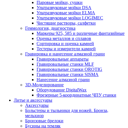
Паровые мойки, сушки
Ультразвуковые мойки DSA
Ультразвуковые мойки ELMA
Ультразвуковые мойки LOGIMEC
Чистящие растворы, салфетки
Геммология, диагностика
Маркеры 925, 585 и различные фантазийные
Оценка металлов и сплавов
Сортировка и оценка камней
Тестеры и измерители камней
Гравировка и нанесение алмазной грани
Гравировальные аппараты
Гравировальные станки MLF
Гравировальные станки OROTIG
Гравировальные станки SISMA
Нанесение алмазной грани
3D-Моделирование
Оборудование DigitalWax
Фрезерные 5-координатные ЧПУ станки
Литье и аксессуары
Аксессуары
Больстеры и тыльники для ножей. Бронза,
мельхиор
Бронзовые брелоки
Бусины на темляк