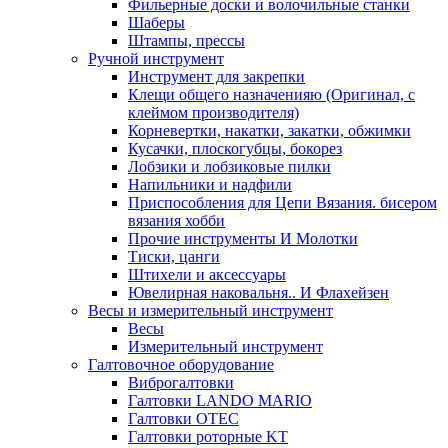
Фильерные доски и волочильные станки
Шаберы
Штампы, прессы
Ручной инструмент
Инструмент для закрепки
Клещи общего назначенияю (Оригинал, с
клеймом производителя)
Корневертки, накатки, закатки, обжимки
Кусачки, плоскогубцы, бокорез
Лобзики и лобзиковые пилки
Напильники и надфили
Приспособления для Цепи Вязания. бисером
вязания хобби
Прочие инструменты И Молотки
Тиски, цанги
Штихели и аксессуары
Ювелирная наковальня.. И Флахейзен
Весы и измерительный инструмент
Весы
Измерительный инструмент
Галтовочное оборудование
Виброгалтовки
Галтовки LANDO MARIO
Галтовки OTEC
Галтовки роторные KT