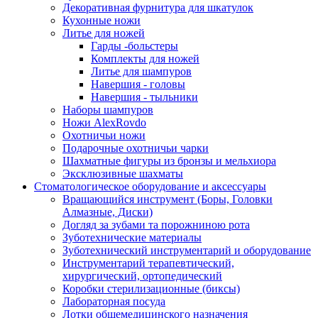
Декоративная фурнитура для шкатулок
Кухонные ножи
Литье для ножей
Гарды -больстеры
Комплекты для ножей
Литье для шампуров
Навершия - головы
Навершия - тыльники
Наборы шампуров
Ножи AlexRovdo
Охотничьи ножи
Подарочные охотничьи чарки
Шахматные фигуры из бронзы и мельхиора
Эксклюзивные шахматы
Стоматологическое оборудование и аксессуары
Вращающийся инструмент (Боры, Головки
Алмазные, Диски)
Догляд за зубами та порожниною рота
Зуботехнические материалы
Зуботехнический инструментарий и оборудование
Инструментарий терапевтический,
хирургический, ортопедический
Коробки стерилизационные (биксы)
Лабораторная посуда
Лотки общемедицинского назначения