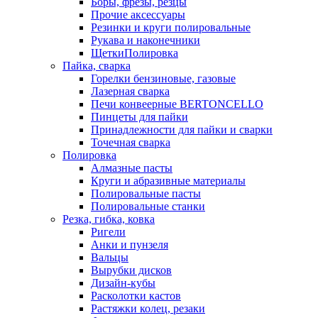
Боры, фрезы, резцы
Прочие аксессуары
Резинки и круги полировальные
Рукава и наконечники
ЩеткиПолировка
Пайка, сварка
Горелки бензиновые, газовые
Лазерная сварка
Печи конвеерные BERTONCELLO
Пинцеты для пайки
Принадлежности для пайки и сварки
Точечная сварка
Полировка
Алмазные пасты
Круги и абразивные материалы
Полировальные пасты
Полировальные станки
Резка, гибка, ковка
Ригели
Анки и пунзеля
Вальцы
Вырубки дисков
Дизайн-кубы
Расколотки кастов
Растяжки колец, резаки