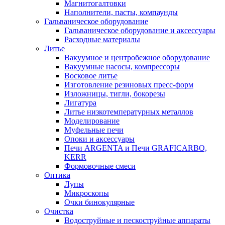
Магнитогалтовки
Наполнители, пасты, компаунды
Гальваническое оборудование
Гальваническое оборудование и аксессуары
Расходные материалы
Литье
Вакуумное и центробежное оборудование
Вакуумные насосы, компрессоры
Восковое литье
Изготовление резиновых пресс-форм
Изложницы, тигли, бокорезы
Лигатура
Литье низкотемпературных металлов
Моделирование
Муфельные печи
Опоки и аксессуары
Печи ARGENTA и Печи GRAFICARBO,
KERR
Формовочные смеси
Оптика
Лупы
Микроскопы
Очки бинокулярные
Очистка
Водоструйные и пескоструйные аппараты