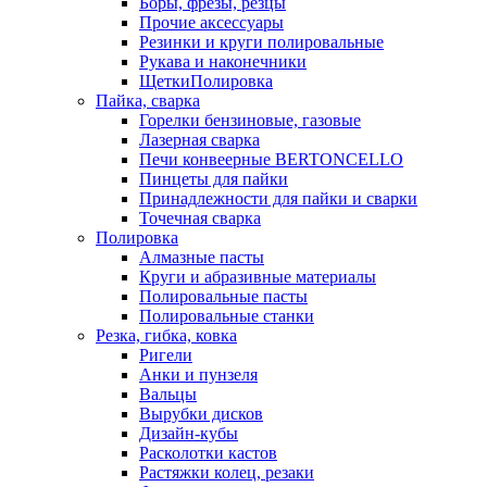
Боры, фрезы, резцы
Прочие аксессуары
Резинки и круги полировальные
Рукава и наконечники
ЩеткиПолировка
Пайка, сварка
Горелки бензиновые, газовые
Лазерная сварка
Печи конвеерные BERTONCELLO
Пинцеты для пайки
Принадлежности для пайки и сварки
Точечная сварка
Полировка
Алмазные пасты
Круги и абразивные материалы
Полировальные пасты
Полировальные станки
Резка, гибка, ковка
Ригели
Анки и пунзеля
Вальцы
Вырубки дисков
Дизайн-кубы
Расколотки кастов
Растяжки колец, резаки