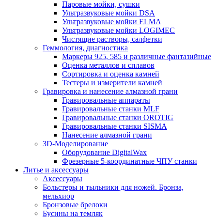
Паровые мойки, сушки
Ультразвуковые мойки DSA
Ультразвуковые мойки ELMA
Ультразвуковые мойки LOGIMEC
Чистящие растворы, салфетки
Геммология, диагностика
Маркеры 925, 585 и различные фантазийные
Оценка металлов и сплавов
Сортировка и оценка камней
Тестеры и измерители камней
Гравировка и нанесение алмазной грани
Гравировальные аппараты
Гравировальные станки MLF
Гравировальные станки OROTIG
Гравировальные станки SISMA
Нанесение алмазной грани
3D-Моделирование
Оборудование DigitalWax
Фрезерные 5-координатные ЧПУ станки
Литье и аксессуары
Аксессуары
Больстеры и тыльники для ножей. Бронза,
мельхиор
Бронзовые брелоки
Бусины на темляк