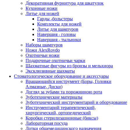
Декоративная фурнитура для шкатулок
Кухонные ножи
Литье для ножей
Гарды -больстеры
Комплекты для ножей
Литье для шампуров
Навершия - головы
Навершия - тыльники
Наборы шампуров
Ножи AlexRovdo
Охотничьи ножи
Подарочные охотничьи чарки
Шахматные фигуры из бронзы и мельхиора
Эксклюзивные шахматы
Стоматологическое оборудование и аксессуары
Вращающийся инструмент (Боры, Головки
Алмазные, Диски)
Догляд за зубами та порожниною рота
Зуботехнические материалы
Зуботехнический инструментарий и оборудование
Инструментарий терапевтический,
хирургический, ортопедический
Коробки стерилизационные (биксы)
Лабораторная посуда
Лотки общемедицинского назначения