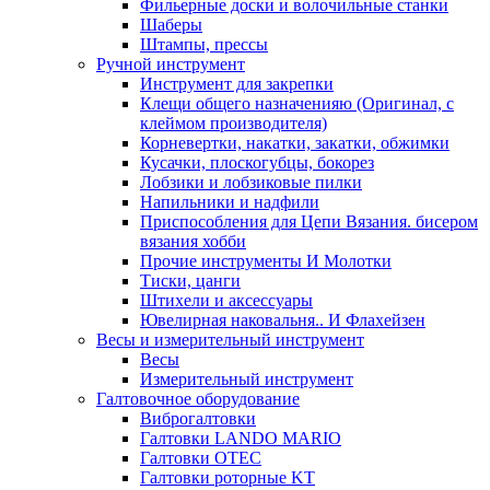
Фильерные доски и волочильные станки
Шаберы
Штампы, прессы
Ручной инструмент
Инструмент для закрепки
Клещи общего назначенияю (Оригинал, с
клеймом производителя)
Корневертки, накатки, закатки, обжимки
Кусачки, плоскогубцы, бокорез
Лобзики и лобзиковые пилки
Напильники и надфили
Приспособления для Цепи Вязания. бисером
вязания хобби
Прочие инструменты И Молотки
Тиски, цанги
Штихели и аксессуары
Ювелирная наковальня.. И Флахейзен
Весы и измерительный инструмент
Весы
Измерительный инструмент
Галтовочное оборудование
Виброгалтовки
Галтовки LANDO MARIO
Галтовки OTEC
Галтовки роторные KT