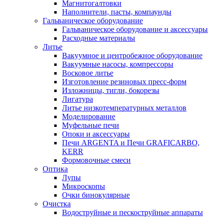
Магнитогалтовки
Наполнители, пасты, компаунды
Гальваническое оборудование
Гальваническое оборудование и аксессуары
Расходные материалы
Литье
Вакуумное и центробежное оборудование
Вакуумные насосы, компрессоры
Восковое литье
Изготовление резиновых пресс-форм
Изложницы, тигли, бокорезы
Лигатура
Литье низкотемпературных металлов
Моделирование
Муфельные печи
Опоки и аксессуары
Печи ARGENTA и Печи GRAFICARBO,
KERR
Формовочные смеси
Оптика
Лупы
Микроскопы
Очки бинокулярные
Очистка
Водоструйные и пескоструйные аппараты