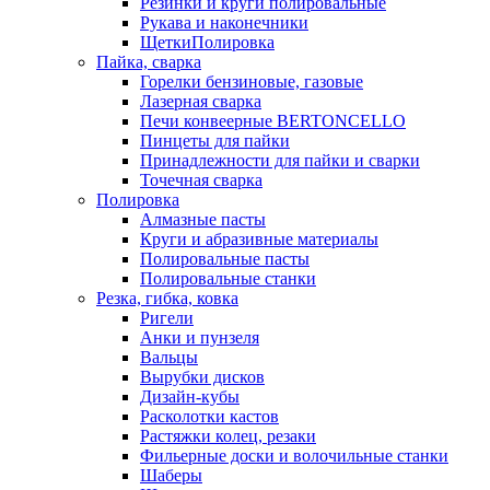
Резинки и круги полировальные
Рукава и наконечники
ЩеткиПолировка
Пайка, сварка
Горелки бензиновые, газовые
Лазерная сварка
Печи конвеерные BERTONCELLO
Пинцеты для пайки
Принадлежности для пайки и сварки
Точечная сварка
Полировка
Алмазные пасты
Круги и абразивные материалы
Полировальные пасты
Полировальные станки
Резка, гибка, ковка
Ригели
Анки и пунзеля
Вальцы
Вырубки дисков
Дизайн-кубы
Расколотки кастов
Растяжки колец, резаки
Фильерные доски и волочильные станки
Шаберы