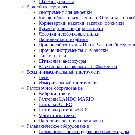
Штампы, прессы
Ручной инструмент
Инструмент для закрепки
Клещи общего назначенияю (Оригинал, с кле
Корневертки, накатки, закатки, обжимки
Кусачки, плоскогубцы, бокорез
Лобзики и лобзиковые пилки
Напильники и надфили
Приспособления для Цепи Вязания. бисером в
Прочие инструменты И Молотки
Тиски, цанги
Штихели и аксессуары
Ювелирная наковальня.. И Флахейзен
Весы и измерительный инструмент
Весы
Измерительный инструмент
Галтовочное оборудование
Виброгалтовки
Галтовки LANDO MARIO
Галтовки OTEC
Галтовки роторные KT
Магнитогалтовки
Наполнители, пасты, компаунды
Гальваническое оборудование
Гальваническое оборудование и аксессуары