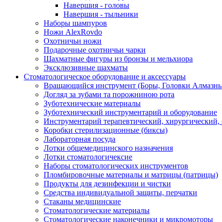
Навершия - головы
Навершия - тыльники
Наборы шампуров
Ножи AlexRovdo
Охотничьи ножи
Подарочные охотничьи чарки
Шахматные фигуры из бронзы и мельхиора
Эксклюзивные шахматы
Стоматологическое оборудование и аксессуары
Вращающийся инструмент (Боры, Головки Алмазны
Догляд за зубами та порожниною рота
Зуботехнические материалы
Зуботехнический инструментарий и оборудование
Инструментарий терапевтический, хирургический,
Коробки стерилизационные (биксы)
Лабораторная посуда
Лотки общемедицинского назначения
Лотки стоматологичексие
Наборы стоматологических инструментов
Пломбировочные материалы и матрицы (патрицы)
Продукты для дезинфекции и чистки
Средства индивидуальной защиты, перчатки
Стаканы медицинские
Стоматологические материалы
Стоматологические наконечники и микромоторы