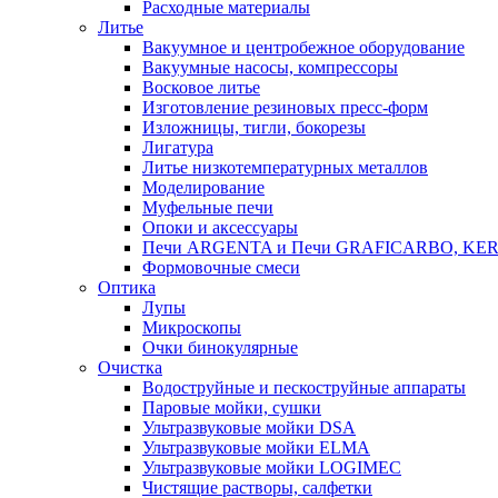
Расходные материалы
Литье
Вакуумное и центробежное оборудование
Вакуумные насосы, компрессоры
Восковое литье
Изготовление резиновых пресс-форм
Изложницы, тигли, бокорезы
Лигатура
Литье низкотемпературных металлов
Моделирование
Муфельные печи
Опоки и аксессуары
Печи ARGENTA и Печи GRAFICARBO, KE
Формовочные смеси
Оптика
Лупы
Микроскопы
Очки бинокулярные
Очистка
Водоструйные и пескоструйные аппараты
Паровые мойки, сушки
Ультразвуковые мойки DSA
Ультразвуковые мойки ELMA
Ультразвуковые мойки LOGIMEC
Чистящие растворы, салфетки