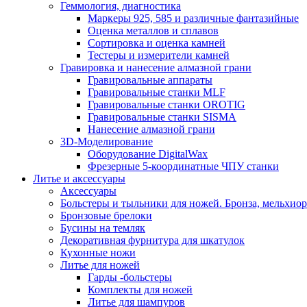
Геммология, диагностика
Маркеры 925, 585 и различные фантазийные
Оценка металлов и сплавов
Сортировка и оценка камней
Тестеры и измерители камней
Гравировка и нанесение алмазной грани
Гравировальные аппараты
Гравировальные станки MLF
Гравировальные станки OROTIG
Гравировальные станки SISMA
Нанесение алмазной грани
3D-Моделирование
Оборудование DigitalWax
Фрезерные 5-координатные ЧПУ станки
Литье и аксессуары
Аксессуары
Больстеры и тыльники для ножей. Бронза, мельхиор
Бронзовые брелоки
Бусины на темляк
Декоративная фурнитура для шкатулок
Кухонные ножи
Литье для ножей
Гарды -больстеры
Комплекты для ножей
Литье для шампуров