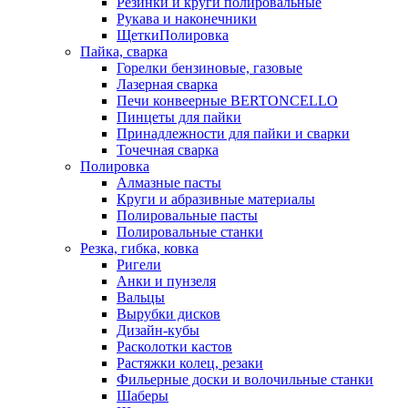
Резинки и круги полировальные
Рукава и наконечники
ЩеткиПолировка
Пайка, сварка
Горелки бензиновые, газовые
Лазерная сварка
Печи конвеерные BERTONCELLO
Пинцеты для пайки
Принадлежности для пайки и сварки
Точечная сварка
Полировка
Алмазные пасты
Круги и абразивные материалы
Полировальные пасты
Полировальные станки
Резка, гибка, ковка
Ригели
Анки и пунзеля
Вальцы
Вырубки дисков
Дизайн-кубы
Расколотки кастов
Растяжки колец, резаки
Фильерные доски и волочильные станки
Шаберы