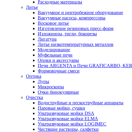
Расходные материалы
Литье
Вакуумное и центробежное оборудование
Вакуумные насосы, компрессоры
Восковое литье
Изготовление резиновых пресс-форм
Изложницы, тигли, бокорезы
Лигатура
Литье низкотемпературных металлов
Моделирование
Муфельные печи
Опоки и аксессуары
Печи ARGENTA и Печи GRAFICARBO, KE
Формовочные смеси
Оптика
Лупы
Микроскопы
Очки бинокулярные
Очистка
Водоструйные и пескоструйные аппараты
Паровые мойки, сушки
Ультразвуковые мойки DSA
Ультразвуковые мойки ELMA
Ультразвуковые мойки LOGIMEC
Чистящие растворы, салфетки