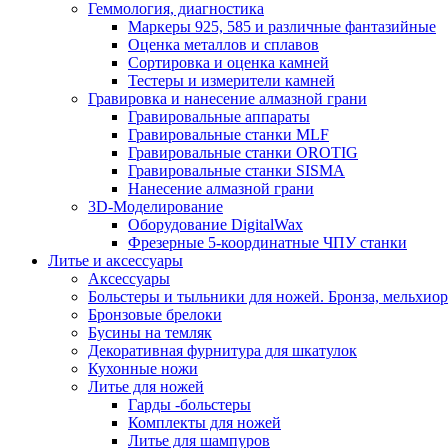
Геммология, диагностика
Маркеры 925, 585 и различные фантазийные
Оценка металлов и сплавов
Сортировка и оценка камней
Тестеры и измерители камней
Гравировка и нанесение алмазной грани
Гравировальные аппараты
Гравировальные станки MLF
Гравировальные станки OROTIG
Гравировальные станки SISMA
Нанесение алмазной грани
3D-Моделирование
Оборудование DigitalWax
Фрезерные 5-координатные ЧПУ станки
Литье и аксессуары
Аксессуары
Больстеры и тыльники для ножей. Бронза, мельхиор
Бронзовые брелоки
Бусины на темляк
Декоративная фурнитура для шкатулок
Кухонные ножи
Литье для ножей
Гарды -больстеры
Комплекты для ножей
Литье для шампуров