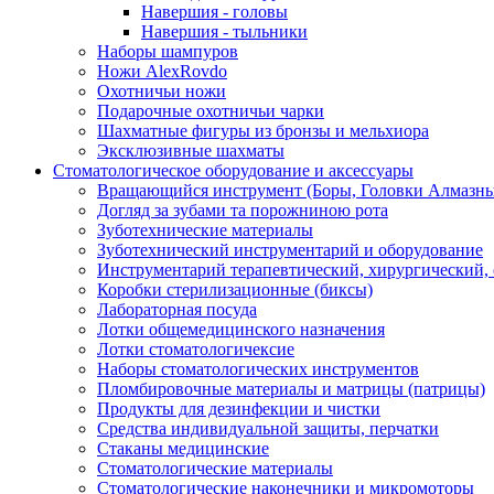
Навершия - головы
Навершия - тыльники
Наборы шампуров
Ножи AlexRovdo
Охотничьи ножи
Подарочные охотничьи чарки
Шахматные фигуры из бронзы и мельхиора
Эксклюзивные шахматы
Стоматологическое оборудование и аксессуары
Вращающийся инструмент (Боры, Головки Алмазны
Догляд за зубами та порожниною рота
Зуботехнические материалы
Зуботехнический инструментарий и оборудование
Инструментарий терапевтический, хирургический,
Коробки стерилизационные (биксы)
Лабораторная посуда
Лотки общемедицинского назначения
Лотки стоматологичексие
Наборы стоматологических инструментов
Пломбировочные материалы и матрицы (патрицы)
Продукты для дезинфекции и чистки
Средства индивидуальной защиты, перчатки
Стаканы медицинские
Стоматологические материалы
Стоматологические наконечники и микромоторы