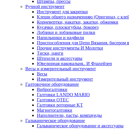
Штампы, прессы
Ручной инструмент
Инструмент для закрепки
Клещи общего назначенияю (Оригинал, с кле
Корневертки, накатки, закатки, обжимки
Кусачки, плоскогубцы, бокорез
Лобзики и лобзиковые пилки
Напильники и надфили
Приспособления для Цепи Вязания. бисером в
Прочие инструменты И Молотки
Тиски, цанги
Штихели и аксессуары
Ювелирная наковальня.. И Флахейзен
Весы и измерительный инструмент
Весы
Измерительный инструмент
Галтовочное оборудование
Виброгалтовки
Галтовки LANDO MARIO
Галтовки OTEC
Галтовки роторные KT
Магнитогалтовки
Наполнители, пасты, компаунды
Гальваническое оборудование
Гальваническое оборудование и аксессуары