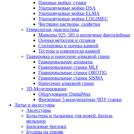
Паровые мойки, сушки
Ультразвуковые мойки DSA
Ультразвуковые мойки ELMA
Ультразвуковые мойки LOGIMEC
Чистящие растворы, салфетки
Геммология, диагностика
Маркеры 925, 585 и различные фантазийные
Оценка металлов и сплавов
Сортировка и оценка камней
Тестеры и измерители камней
Гравировка и нанесение алмазной грани
Гравировальные аппараты
Гравировальные станки MLF
Гравировальные станки OROTIG
Гравировальные станки SISMA
Нанесение алмазной грани
3D-Моделирование
Оборудование DigitalWax
Фрезерные 5-координатные ЧПУ станки
Литье и аксессуары
Аксессуары
Больстеры и тыльники для ножей. Бронза,
мельхиор
Бронзовые брелоки
Бусины на темляк