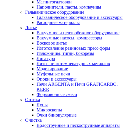
Магнитогалтовки
Наполнители, пасты, компаунды
Гальваническое оборудование
Гальваническое оборудование и аксессуары
Расходные материалы
Литье
Вакуумное и центробежное оборудование
Вакуумные насосы, компрессоры
Восковое литье
Изготовление резиновых пресс-форм
Изложницы, тигли, бокорезы
Лигатура
Литье низкотемпературных металлов
Моделирование
Муфельные печи
Опоки и аксессуары
Печи ARGENTA и Печи GRAFICARBO,
KERR
Формовочные смеси
Оптика
Лупы
Микроскопы
Очки бинокулярные
Очистка
Водоструйные и пескоструйные аппараты