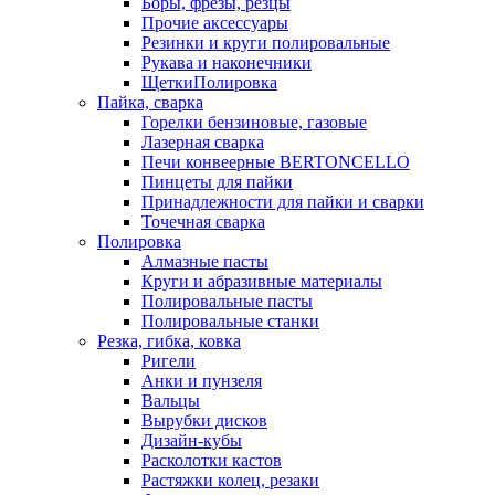
Боры, фрезы, резцы
Прочие аксессуары
Резинки и круги полировальные
Рукава и наконечники
ЩеткиПолировка
Пайка, сварка
Горелки бензиновые, газовые
Лазерная сварка
Печи конвеерные BERTONCELLO
Пинцеты для пайки
Принадлежности для пайки и сварки
Точечная сварка
Полировка
Алмазные пасты
Круги и абразивные материалы
Полировальные пасты
Полировальные станки
Резка, гибка, ковка
Ригели
Анки и пунзеля
Вальцы
Вырубки дисков
Дизайн-кубы
Расколотки кастов
Растяжки колец, резаки