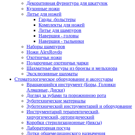
Декоративная фурнитура для шкатулок
Кухонные ножи
Литье для ножей
Гарды -больстеры
Комплекты для ножей
Литье для шампуров
Навершия - головы
Навершия - тыльники
Наборы шампуров
Ножи AlexRovdo
Охотничьи ножи
Подарочные охотничьи чарки
Шахматные фигуры из бронзы и мельхиора
Эксклюзивные шахматы
Стоматологическое оборудование и аксессуары
Вращающийся инструмент (Боры, Головки
Алмазные, Диски)
Догляд за зубами та порожниною рота
Зуботехнические материалы
Зуботехнический инструментарий и оборудование
Инструментарий терапевтический,
хирургический, ортопедический
Коробки стерилизационные (биксы)
Лабораторная посуда
Лотки общемедицинского назначения