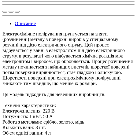
Описание
Електрохімічне полірування ґрунтується на знятті
(розчиненні) металу з поверхні виробів у спеціальному
розчині під дією електричного струму. Цей процес
відбувається у ванні з електролітом під дією електричного
струму, в результаті чого відбувається хімічна реакція між
електролітом і виробом, що обробляється. Процес розчинення
металу починається з найвищих виступів шорсткої поверхні,
потім поверхня вирівнюється, стає гладкою і блискучою.
Шорсткості поверхні при електрохімічному поліруванні
зникають тим швидше, що менше їх розміри.
Ця модель підходить для невеликих виробництв.
Технічні характеристики:
Електроживлення: 220 В
Потужність: 1 кВт, 50 А
Робота з металами: срібло, золото, мідь
Кількість ванн: 3 шт.
Об'єм однієї ванни: 4 л