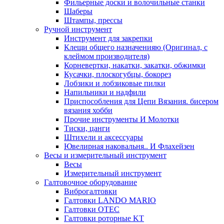
Фильерные доски и волочильные станки
Шаберы
Штампы, прессы
Ручной инструмент
Инструмент для закрепки
Клещи общего назначенияю (Оригинал, с
клеймом производителя)
Корневертки, накатки, закатки, обжимки
Кусачки, плоскогубцы, бокорез
Лобзики и лобзиковые пилки
Напильники и надфили
Приспособления для Цепи Вязания. бисером
вязания хобби
Прочие инструменты И Молотки
Тиски, цанги
Штихели и аксессуары
Ювелирная наковальня.. И Флахейзен
Весы и измерительный инструмент
Весы
Измерительный инструмент
Галтовочное оборудование
Виброгалтовки
Галтовки LANDO MARIO
Галтовки OTEC
Галтовки роторные KT